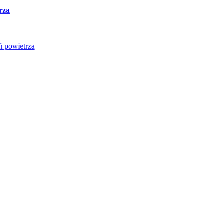
rza
ń powietrza