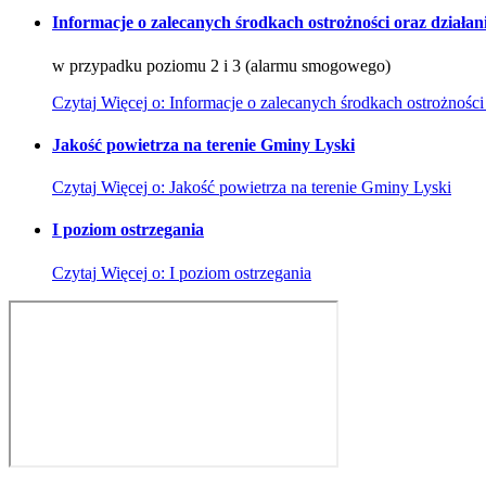
Informacje o zalecanych środkach ostrożności oraz działan
w przypadku poziomu 2 i 3 (alarmu smogowego)
Czytaj
Więcej
o: Informacje o zalecanych środkach ostrożności
Jakość powietrza na terenie Gminy Lyski
Czytaj
Więcej
o: Jakość powietrza na terenie Gminy Lyski
I poziom ostrzegania
Czytaj
Więcej
o: I poziom ostrzegania