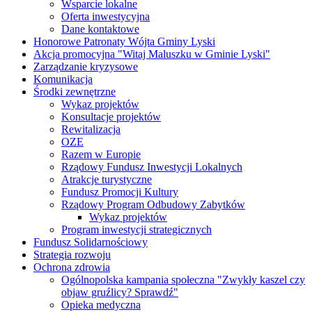
Wsparcie lokalne
Oferta inwestycyjna
Dane kontaktowe
Honorowe Patronaty Wójta Gminy Lyski
Akcja promocyjna "Witaj Maluszku w Gminie Lyski"
Zarządzanie kryzysowe
Komunikacja
Środki zewnętrzne
Wykaz projektów
Konsultacje projektów
Rewitalizacja
OZE
Razem w Europie
Rządowy Fundusz Inwestycji Lokalnych
Atrakcje turystyczne
Fundusz Promocji Kultury
Rządowy Program Odbudowy Zabytków
Wykaz projektów
Program inwestycji strategicznych
Fundusz Solidarnościowy
Strategia rozwoju
Ochrona zdrowia
Ogólnopolska kampania społeczna "Zwykły kaszel czy
objaw gruźlicy? Sprawdź"
Opieka medyczna