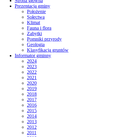
Strona główna
Prezentacja gminy
Położenie
Sołectwa
Klimat
Fauna i flora
Zabytki
Pomniki przyrody
Geologia
Klasyfikacja gruntów
Informator gminny
2024
2023
2022
2021
2020
2019
2018
2017
2016
2015
2014
2013
2012
2011