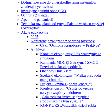
Dofinansowanie do unieszkodliwiania materialów
zawierających azbest
Inwazyjne gatunki obce (IGO)
Ochrona Zwierząt
Apel - nie pal śmieci!
Technika rozpalania od góry - Palenie w piecu czyściej
i oszczędniej
Akcje edukacyjne
2025
Konferencje związane z ochroną przyrody
Cykl "Ochrona Krajobrazu w Praktyce"
Archiwalne
Konkurs ekologiczny "Jak walczymy ze
smogiem"
Kampania MOGĘ! Zatrzymać SMOG!
Przedszkolaku złap oddech!
Obchody Dnia Ziemi
Spektakl ekologiczny "Wielka przygoda
małej chmurki"
Projekt "Gmina z (dobrą) energią"
Konferencja pn. "Czyste powietrze
naszym wspólnym dobrem"
„Cała rodzina śmieci segreguje a
środowisko na tym zyskuje”
KONKURS „Wszystkie dzieci robią