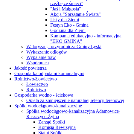
rzeźbę ze śmieci”
"Jaś i Małgosia"
Akcja "Sprzątanie Świata"
Listy dla Ziemi
Festyn Eko - Gmina
Godzina dla Ziemi
Kampania edukacyjno - informacyjna
"EKO GMINA"
Waloryzacja przyrodnicza Gminy Lyski
Wykaszanie odłogów
Wypalanie traw
Współpraca
Jakość powietrza
Gospodarka odpadami komunalnymi
Rolnictwo/Łowiectwo
Łowiectwo
Rolnictwo
Gospodarka wodno - ściekowa
Opłata za zmniejszenie naturalnej retencji terenowej
Spółki wodociągowo-kanalizacyjne
Spółka wodociągowo-kanalizacyjna Adamowice-
Raszczyce-Żytna
Zarząd Spółki
Komisja Rewizyjna
Statut Spółki