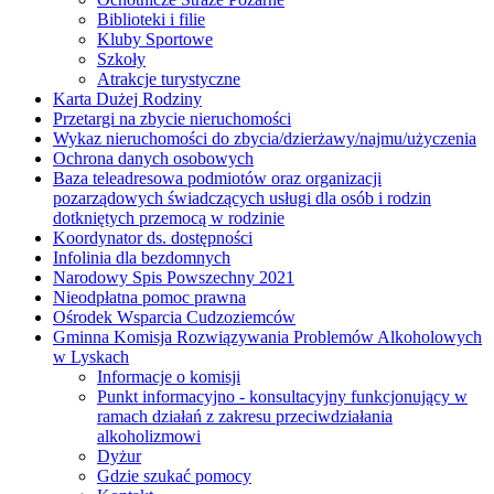
Biblioteki i filie
Kluby Sportowe
Szkoły
Atrakcje turystyczne
Karta Dużej Rodziny
Przetargi na zbycie nieruchomości
Wykaz nieruchomości do zbycia/dzierżawy/najmu/użyczenia
Ochrona danych osobowych
Baza teleadresowa podmiotów oraz organizacji
pozarządowych świadczących usługi dla osób i rodzin
dotkniętych przemocą w rodzinie
Koordynator ds. dostępności
Infolinia dla bezdomnych
Narodowy Spis Powszechny 2021
Nieodpłatna pomoc prawna
Ośrodek Wsparcia Cudzoziemców
Gminna Komisja Rozwiązywania Problemów Alkoholowych
w Lyskach
Informacje o komisji
Punkt informacyjno - konsultacyjny funkcjonujący w
ramach działań z zakresu przeciwdziałania
alkoholizmowi
Dyżur
Gdzie szukać pomocy