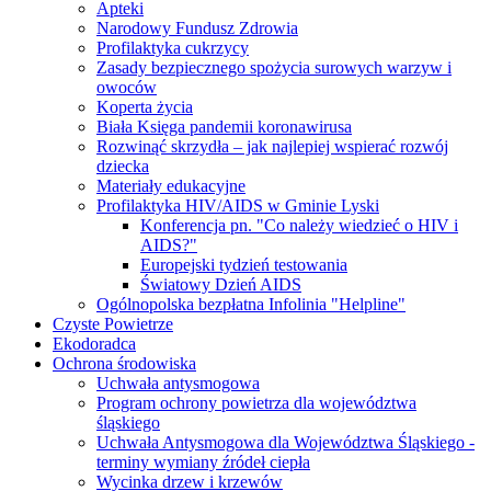
Apteki
Narodowy Fundusz Zdrowia
Profilaktyka cukrzycy
Zasady bezpiecznego spożycia surowych warzyw i
owoców
Koperta życia
Biała Księga pandemii koronawirusa
Rozwinąć skrzydła – jak najlepiej wspierać rozwój
dziecka
Materiały edukacyjne
Profilaktyka HIV/AIDS w Gminie Lyski
Konferencja pn. "Co należy wiedzieć o HIV i
AIDS?"
Europejski tydzień testowania
Światowy Dzień AIDS
Ogólnopolska bezpłatna Infolinia "Helpline"
Czyste Powietrze
Ekodoradca
Ochrona środowiska
Uchwała antysmogowa
Program ochrony powietrza dla województwa
śląskiego
Uchwała Antysmogowa dla Województwa Śląskiego -
terminy wymiany źródeł ciepła
Wycinka drzew i krzewów