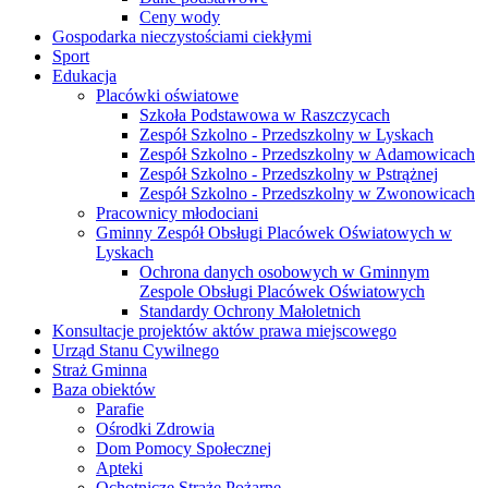
Ceny wody
Gospodarka nieczystościami ciekłymi
Sport
Edukacja
Placówki oświatowe
Szkoła Podstawowa w Raszczycach
Zespół Szkolno - Przedszkolny w Lyskach
Zespół Szkolno - Przedszkolny w Adamowicach
Zespół Szkolno - Przedszkolny w Pstrążnej
Zespół Szkolno - Przedszkolny w Zwonowicach
Pracownicy młodociani
Gminny Zespół Obsługi Placówek Oświatowych w
Lyskach
Ochrona danych osobowych w Gminnym
Zespole Obsługi Placówek Oświatowych
Standardy Ochrony Małoletnich
Konsultacje projektów aktów prawa miejscowego
Urząd Stanu Cywilnego
Straż Gminna
Baza obiektów
Parafie
Ośrodki Zdrowia
Dom Pomocy Społecznej
Apteki
Ochotnicze Straże Pożarne