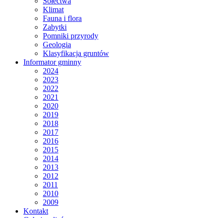
Sołectwa
Klimat
Fauna i flora
Zabytki
Pomniki przyrody
Geologia
Klasyfikacja gruntów
Informator gminny
2024
2023
2022
2021
2020
2019
2018
2017
2016
2015
2014
2013
2012
2011
2010
2009
Kontakt