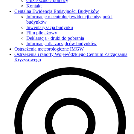
Gdzie szukać pomocy
Kontakt
Centalna Ewidencja Emisyjności Budynków
Informacje o centralnej ewidencji emisyjności
budynków
Inwentaryzacja budynku
Film pilotażowy
Deklaracja - druki do pobrania
Informacja dla zarządców budynków
Ostrzeżenia meteorologiczne IMGW
Ostrzeżenia i raporty Wojewódzkiego Centrum Zarządzania
Kryzysowego