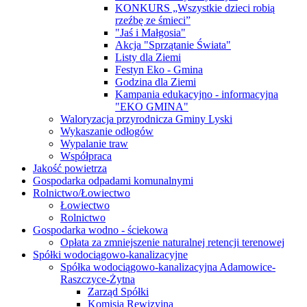
KONKURS „Wszystkie dzieci robią
rzeźbę ze śmieci”
"Jaś i Małgosia"
Akcja "Sprzątanie Świata"
Listy dla Ziemi
Festyn Eko - Gmina
Godzina dla Ziemi
Kampania edukacyjno - informacyjna
"EKO GMINA"
Waloryzacja przyrodnicza Gminy Lyski
Wykaszanie odłogów
Wypalanie traw
Współpraca
Jakość powietrza
Gospodarka odpadami komunalnymi
Rolnictwo/Łowiectwo
Łowiectwo
Rolnictwo
Gospodarka wodno - ściekowa
Opłata za zmniejszenie naturalnej retencji terenowej
Spółki wodociągowo-kanalizacyjne
Spółka wodociągowo-kanalizacyjna Adamowice-
Raszczyce-Żytna
Zarząd Spółki
Komisja Rewizyjna