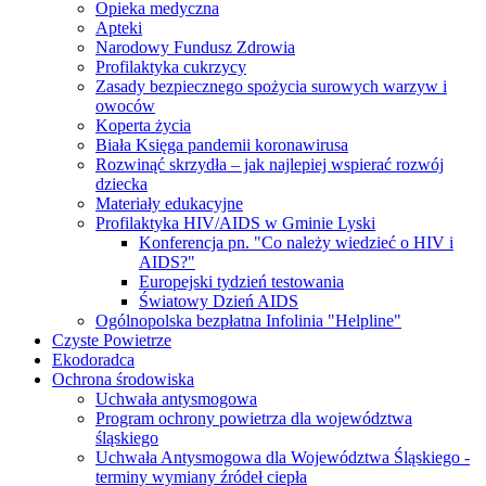
Opieka medyczna
Apteki
Narodowy Fundusz Zdrowia
Profilaktyka cukrzycy
Zasady bezpiecznego spożycia surowych warzyw i
owoców
Koperta życia
Biała Księga pandemii koronawirusa
Rozwinąć skrzydła – jak najlepiej wspierać rozwój
dziecka
Materiały edukacyjne
Profilaktyka HIV/AIDS w Gminie Lyski
Konferencja pn. "Co należy wiedzieć o HIV i
AIDS?"
Europejski tydzień testowania
Światowy Dzień AIDS
Ogólnopolska bezpłatna Infolinia "Helpline"
Czyste Powietrze
Ekodoradca
Ochrona środowiska
Uchwała antysmogowa
Program ochrony powietrza dla województwa
śląskiego
Uchwała Antysmogowa dla Województwa Śląskiego -
terminy wymiany źródeł ciepła