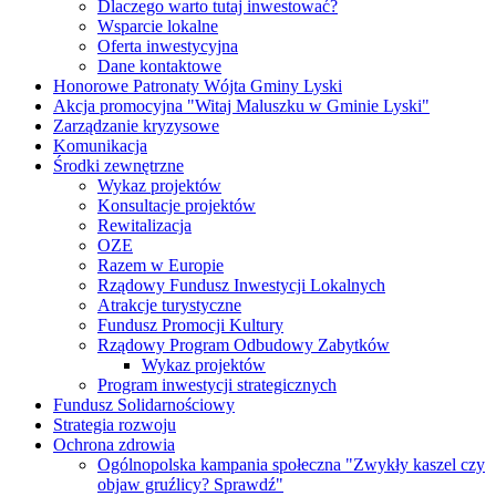
Dlaczego warto tutaj inwestować?
Wsparcie lokalne
Oferta inwestycyjna
Dane kontaktowe
Honorowe Patronaty Wójta Gminy Lyski
Akcja promocyjna "Witaj Maluszku w Gminie Lyski"
Zarządzanie kryzysowe
Komunikacja
Środki zewnętrzne
Wykaz projektów
Konsultacje projektów
Rewitalizacja
OZE
Razem w Europie
Rządowy Fundusz Inwestycji Lokalnych
Atrakcje turystyczne
Fundusz Promocji Kultury
Rządowy Program Odbudowy Zabytków
Wykaz projektów
Program inwestycji strategicznych
Fundusz Solidarnościowy
Strategia rozwoju
Ochrona zdrowia
Ogólnopolska kampania społeczna "Zwykły kaszel czy
objaw gruźlicy? Sprawdź"