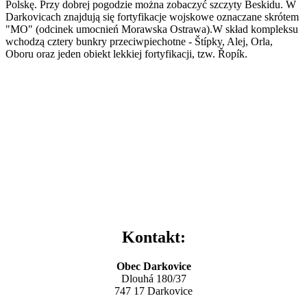
Polskę. Przy dobrej pogodzie można zobaczyć szczyty Beskidu. W
Darkovicach znajdują się fortyfikacje wojskowe oznaczane skrótem
"MO" (odcinek umocnień Morawska Ostrawa).W skład kompleksu
wchodzą cztery bunkry przeciwpiechotne - Štípky, Alej, Orla,
Oboru oraz jeden obiekt lekkiej fortyfikacji, tzw. Řopík.
Kontakt:
Obec Darkovice
Dlouhá 180/37
747 17 Darkovice