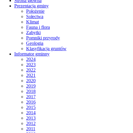
Strona główna
Prezentacja gminy
Położenie
Sołectwa
Klimat
Fauna i flora
Zabytki
Pomniki przyrody
Geologia
Klasyfikacja gruntów
Informator gminny
2024
2023
2022
2021
2020
2019
2018
2017
2016
2015
2014
2013
2012
2011