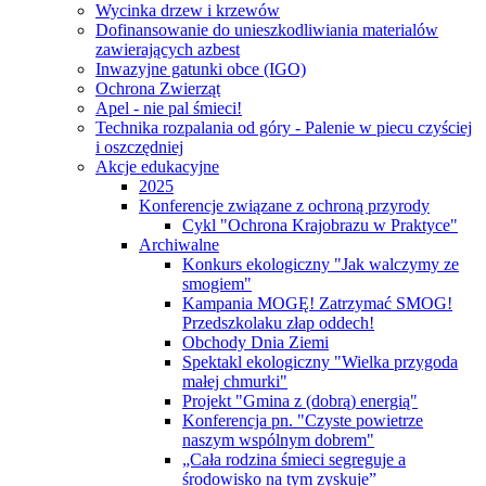
Wycinka drzew i krzewów
Dofinansowanie do unieszkodliwiania materialów
zawierających azbest
Inwazyjne gatunki obce (IGO)
Ochrona Zwierząt
Apel - nie pal śmieci!
Technika rozpalania od góry - Palenie w piecu czyściej
i oszczędniej
Akcje edukacyjne
2025
Konferencje związane z ochroną przyrody
Cykl "Ochrona Krajobrazu w Praktyce"
Archiwalne
Konkurs ekologiczny "Jak walczymy ze
smogiem"
Kampania MOGĘ! Zatrzymać SMOG!
Przedszkolaku złap oddech!
Obchody Dnia Ziemi
Spektakl ekologiczny "Wielka przygoda
małej chmurki"
Projekt "Gmina z (dobrą) energią"
Konferencja pn. "Czyste powietrze
naszym wspólnym dobrem"
„Cała rodzina śmieci segreguje a
środowisko na tym zyskuje”