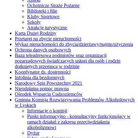
Ochotnicze Straże Pożarne
Biblioteki i filie
Kluby Sportowe
Szkoły
Atrakcje turystyczne
Karta Dużej Rodziny
Przetargi na zbycie nieruchomości
Wykaz nieruchomości do zbycia/dzierżawy/najmu/użyczenia
Ochrona danych osobowych
Baza teleadresowa podmiotów oraz organizacji
pozarządowych świadczących usługi dla osób i rodzin
dotkniętych przemocą w rodzinie
Koordynator ds. dostępności
Infolinia dla bezdomnych
Narodowy Spis Powszechny 2021
Nieodpłatna pomoc prawna
Ośrodek Wsparcia Cudzoziemców
Gminna Komisja Rozwiązywania Problemów Alkoholowych
w Lyskach
Informacje o komisji
Punkt informacyjno - konsultacyjny funkcjonujący w
ramach działań z zakresu przeciwdziałania
alkoholizmowi
Dyżur