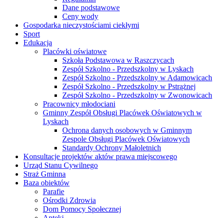
Dane podstawowe
Ceny wody
Gospodarka nieczystościami ciekłymi
Sport
Edukacja
Placówki oświatowe
Szkoła Podstawowa w Raszczycach
Zespół Szkolno - Przedszkolny w Lyskach
Zespół Szkolno - Przedszkolny w Adamowicach
Zespół Szkolno - Przedszkolny w Pstrążnej
Zespół Szkolno - Przedszkolny w Zwonowicach
Pracownicy młodociani
Gminny Zespół Obsługi Placówek Oświatowych w
Lyskach
Ochrona danych osobowych w Gminnym
Zespole Obsługi Placówek Oświatowych
Standardy Ochrony Małoletnich
Konsultacje projektów aktów prawa miejscowego
Urząd Stanu Cywilnego
Straż Gminna
Baza obiektów
Parafie
Ośrodki Zdrowia
Dom Pomocy Społecznej
Apteki