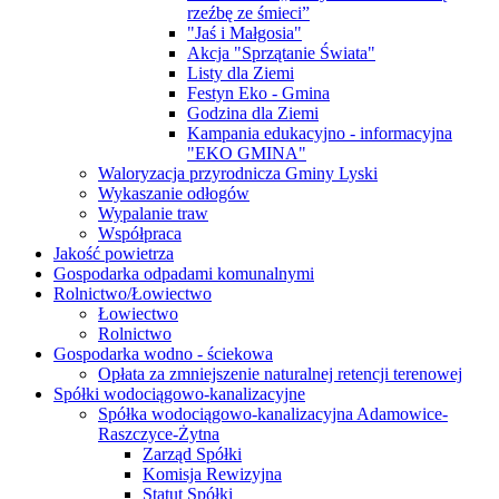
rzeźbę ze śmieci”
"Jaś i Małgosia"
Akcja "Sprzątanie Świata"
Listy dla Ziemi
Festyn Eko - Gmina
Godzina dla Ziemi
Kampania edukacyjno - informacyjna
"EKO GMINA"
Waloryzacja przyrodnicza Gminy Lyski
Wykaszanie odłogów
Wypalanie traw
Współpraca
Jakość powietrza
Gospodarka odpadami komunalnymi
Rolnictwo/Łowiectwo
Łowiectwo
Rolnictwo
Gospodarka wodno - ściekowa
Opłata za zmniejszenie naturalnej retencji terenowej
Spółki wodociągowo-kanalizacyjne
Spółka wodociągowo-kanalizacyjna Adamowice-
Raszczyce-Żytna
Zarząd Spółki
Komisja Rewizyjna
Statut Spółki