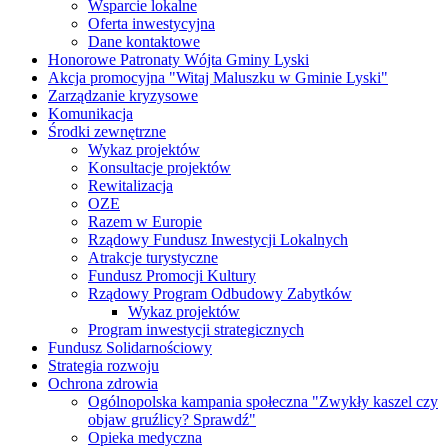
Wsparcie lokalne
Oferta inwestycyjna
Dane kontaktowe
Honorowe Patronaty Wójta Gminy Lyski
Akcja promocyjna "Witaj Maluszku w Gminie Lyski"
Zarządzanie kryzysowe
Komunikacja
Środki zewnętrzne
Wykaz projektów
Konsultacje projektów
Rewitalizacja
OZE
Razem w Europie
Rządowy Fundusz Inwestycji Lokalnych
Atrakcje turystyczne
Fundusz Promocji Kultury
Rządowy Program Odbudowy Zabytków
Wykaz projektów
Program inwestycji strategicznych
Fundusz Solidarnościowy
Strategia rozwoju
Ochrona zdrowia
Ogólnopolska kampania społeczna "Zwykły kaszel czy
objaw gruźlicy? Sprawdź"
Opieka medyczna