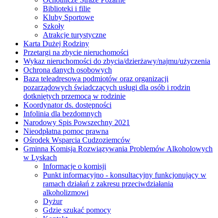
Biblioteki i filie
Kluby Sportowe
Szkoły
Atrakcje turystyczne
Karta Dużej Rodziny
Przetargi na zbycie nieruchomości
Wykaz nieruchomości do zbycia/dzierżawy/najmu/użyczenia
Ochrona danych osobowych
Baza teleadresowa podmiotów oraz organizacji
pozarządowych świadczących usługi dla osób i rodzin
dotkniętych przemocą w rodzinie
Koordynator ds. dostępności
Infolinia dla bezdomnych
Narodowy Spis Powszechny 2021
Nieodpłatna pomoc prawna
Ośrodek Wsparcia Cudzoziemców
Gminna Komisja Rozwiązywania Problemów Alkoholowych
w Lyskach
Informacje o komisji
Punkt informacyjno - konsultacyjny funkcjonujący w
ramach działań z zakresu przeciwdziałania
alkoholizmowi
Dyżur
Gdzie szukać pomocy