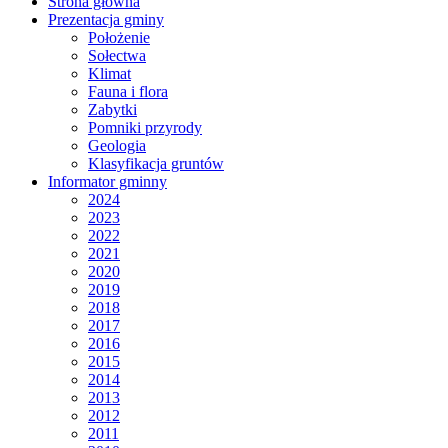
Strona główna
Prezentacja gminy
Położenie
Sołectwa
Klimat
Fauna i flora
Zabytki
Pomniki przyrody
Geologia
Klasyfikacja gruntów
Informator gminny
2024
2023
2022
2021
2020
2019
2018
2017
2016
2015
2014
2013
2012
2011