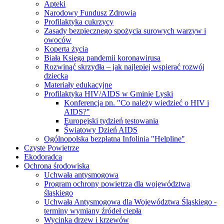
Apteki
Narodowy Fundusz Zdrowia
Profilaktyka cukrzycy
Zasady bezpiecznego spożycia surowych warzyw i
owoców
Koperta życia
Biała Księga pandemii koronawirusa
Rozwinąć skrzydła – jak najlepiej wspierać rozwój
dziecka
Materiały edukacyjne
Profilaktyka HIV/AIDS w Gminie Lyski
Konferencja pn. "Co należy wiedzieć o HIV i
AIDS?"
Europejski tydzień testowania
Światowy Dzień AIDS
Ogólnopolska bezpłatna Infolinia "Helpline"
Czyste Powietrze
Ekodoradca
Ochrona środowiska
Uchwała antysmogowa
Program ochrony powietrza dla województwa
śląskiego
Uchwała Antysmogowa dla Województwa Śląskiego -
terminy wymiany źródeł ciepła
Wycinka drzew i krzewów