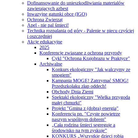
Dofinansowanie do unieszkodliwiania materialów
zawierających azbest
Inwazyjne gatunki obce (IGO)
Ochrona Zwierząt
Apel - nie pal śmieci!
Technika rozpalania od góry - Palenie w piecu czyściej
i oszczędniej
Akcje edukacyjne
2025
Konferencje związane z ochroną przyrody
Cykl "Ochrona Krajobrazu w Praktyce"
Archiwalne
Konkurs ekologiczny "Jak walczymy ze
smogiem"
Kampania MOGĘ! Zatrzymać SMOG!
Przedszkolaku złap oddech!
Obchody Dnia Ziemi
Spektakl ekologiczny "Wielka przygoda
małej chmurki"
Projekt "Gmina z (dobrą) energią"
Konferencja pn. "Czyste powietrze
naszym wspólnym dobrem"
„Cała rodzina śmieci segreguje a
środowisko na tym zyskuje”
KONKURS „Wszystkie dzieci robią