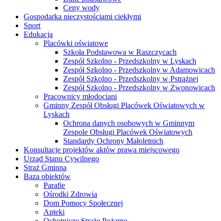
Ceny wody
Gospodarka nieczystościami ciekłymi
Sport
Edukacja
Placówki oświatowe
Szkoła Podstawowa w Raszczycach
Zespół Szkolno - Przedszkolny w Lyskach
Zespół Szkolno - Przedszkolny w Adamowicach
Zespół Szkolno - Przedszkolny w Pstrążnej
Zespół Szkolno - Przedszkolny w Zwonowicach
Pracownicy młodociani
Gminny Zespół Obsługi Placówek Oświatowych w
Lyskach
Ochrona danych osobowych w Gminnym
Zespole Obsługi Placówek Oświatowych
Standardy Ochrony Małoletnich
Konsultacje projektów aktów prawa miejscowego
Urząd Stanu Cywilnego
Straż Gminna
Baza obiektów
Parafie
Ośrodki Zdrowia
Dom Pomocy Społecznej
Apteki
Ochotnicze Straże Pożarne