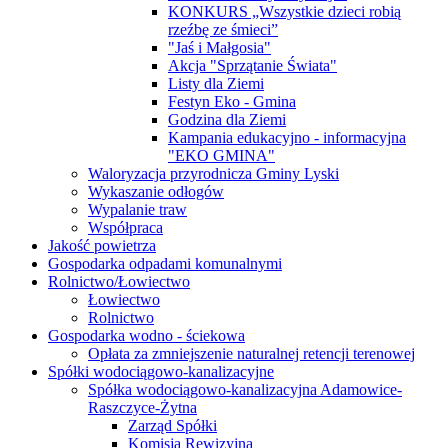
KONKURS „Wszystkie dzieci robią
rzeźbę ze śmieci”
"Jaś i Małgosia"
Akcja "Sprzątanie Świata"
Listy dla Ziemi
Festyn Eko - Gmina
Godzina dla Ziemi
Kampania edukacyjno - informacyjna
"EKO GMINA"
Waloryzacja przyrodnicza Gminy Lyski
Wykaszanie odłogów
Wypalanie traw
Współpraca
Jakość powietrza
Gospodarka odpadami komunalnymi
Rolnictwo/Łowiectwo
Łowiectwo
Rolnictwo
Gospodarka wodno - ściekowa
Opłata za zmniejszenie naturalnej retencji terenowej
Spółki wodociągowo-kanalizacyjne
Spółka wodociągowo-kanalizacyjna Adamowice-
Raszczyce-Żytna
Zarząd Spółki
Komisja Rewizyjna