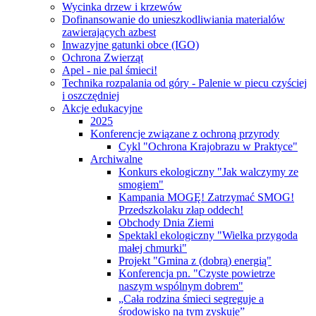
Wycinka drzew i krzewów
Dofinansowanie do unieszkodliwiania materialów
zawierających azbest
Inwazyjne gatunki obce (IGO)
Ochrona Zwierząt
Apel - nie pal śmieci!
Technika rozpalania od góry - Palenie w piecu czyściej
i oszczędniej
Akcje edukacyjne
2025
Konferencje związane z ochroną przyrody
Cykl "Ochrona Krajobrazu w Praktyce"
Archiwalne
Konkurs ekologiczny "Jak walczymy ze
smogiem"
Kampania MOGĘ! Zatrzymać SMOG!
Przedszkolaku złap oddech!
Obchody Dnia Ziemi
Spektakl ekologiczny "Wielka przygoda
małej chmurki"
Projekt "Gmina z (dobrą) energią"
Konferencja pn. "Czyste powietrze
naszym wspólnym dobrem"
„Cała rodzina śmieci segreguje a
środowisko na tym zyskuje”