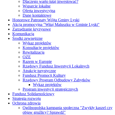
Dlaczego warto tutaj inwestować?
Wsparcie lokalne
Oferta inwestycyjna
Dane kontaktowe
Honorowe Patronaty Wójta Gminy Lyski
Akcja promocyjna "Witaj Maluszku w Gminie Lyski"
Zarządzanie kryzysowe
Komunikacja
Środki zewnętrzne
Wykaz projektów
Konsultacje projektów
Rewitalizacja
OZE
Razem w Europie
Rządowy Fundusz Inwestycji Lokalnych
Atrakcje turystyczne
Fundusz Promocji Kultury
Rządowy Program Odbudowy Zabytków
Wykaz projektów
Program inwestycji strategicznych
Fundusz Solidarnościowy
Strategia rozwoju
Ochrona zdrowia
Ogólnopolska kampania społeczna "Zwykły kaszel czy
objaw gruźlicy? Sprawdź"