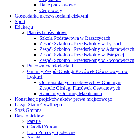
Dane podstawowe
Ceny wody
Gospodarka nieczystościami ciekłymi
Sport
Edukacja
Placówki oświatowe
Szkoła Podstawowa w Raszczycach
Zespół Szkolno - Przedszkolny w Lyskach
Zespół Szkolno - Przedszkolny w Adamowicach
Zespół Szkolno - Przedszkolny w Pstrążnej
Zespół Szkolno - Przedszkolny w Zwonowicach
Pracownicy młodociani
Gminny Zespół Obsługi Placówek Oświatowych w
Lyskach
Ochrona danych osobowych w Gminnym
Zespole Obsługi Placówek Oświatowych
Standardy Ochrony Małoletnich
Konsultacje projektów aktów prawa miejscowego
Urząd Stanu Cywilnego
Straż Gminna
Baza obiektów
Parafie
Ośrodki Zdrowia
Dom Pomocy Społecznej
Apteki