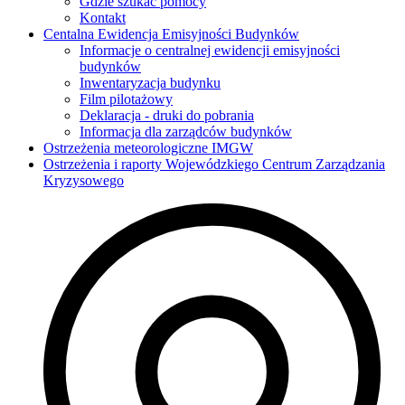
Gdzie szukać pomocy
Kontakt
Centalna Ewidencja Emisyjności Budynków
Informacje o centralnej ewidencji emisyjności
budynków
Inwentaryzacja budynku
Film pilotażowy
Deklaracja - druki do pobrania
Informacja dla zarządców budynków
Ostrzeżenia meteorologiczne IMGW
Ostrzeżenia i raporty Wojewódzkiego Centrum Zarządzania
Kryzysowego