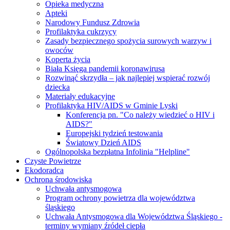
Opieka medyczna
Apteki
Narodowy Fundusz Zdrowia
Profilaktyka cukrzycy
Zasady bezpiecznego spożycia surowych warzyw i
owoców
Koperta życia
Biała Księga pandemii koronawirusa
Rozwinąć skrzydła – jak najlepiej wspierać rozwój
dziecka
Materiały edukacyjne
Profilaktyka HIV/AIDS w Gminie Lyski
Konferencja pn. "Co należy wiedzieć o HIV i
AIDS?"
Europejski tydzień testowania
Światowy Dzień AIDS
Ogólnopolska bezpłatna Infolinia "Helpline"
Czyste Powietrze
Ekodoradca
Ochrona środowiska
Uchwała antysmogowa
Program ochrony powietrza dla województwa
śląskiego
Uchwała Antysmogowa dla Województwa Śląskiego -
terminy wymiany źródeł ciepła