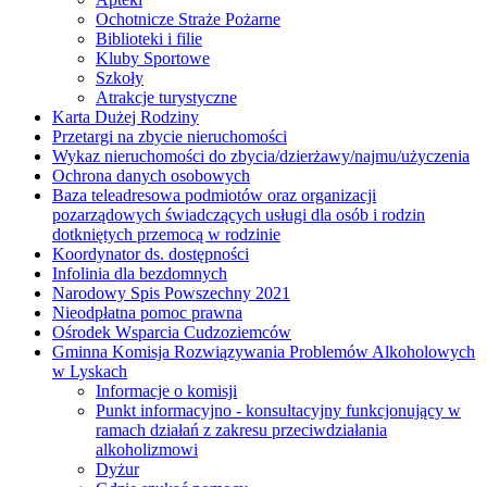
Ochotnicze Straże Pożarne
Biblioteki i filie
Kluby Sportowe
Szkoły
Atrakcje turystyczne
Karta Dużej Rodziny
Przetargi na zbycie nieruchomości
Wykaz nieruchomości do zbycia/dzierżawy/najmu/użyczenia
Ochrona danych osobowych
Baza teleadresowa podmiotów oraz organizacji
pozarządowych świadczących usługi dla osób i rodzin
dotkniętych przemocą w rodzinie
Koordynator ds. dostępności
Infolinia dla bezdomnych
Narodowy Spis Powszechny 2021
Nieodpłatna pomoc prawna
Ośrodek Wsparcia Cudzoziemców
Gminna Komisja Rozwiązywania Problemów Alkoholowych
w Lyskach
Informacje o komisji
Punkt informacyjno - konsultacyjny funkcjonujący w
ramach działań z zakresu przeciwdziałania
alkoholizmowi
Dyżur