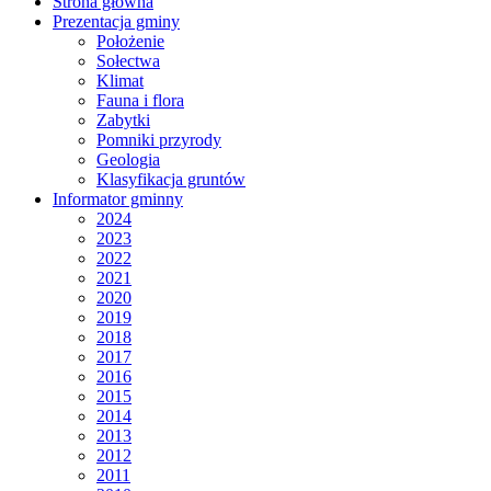
Strona główna
Prezentacja gminy
Położenie
Sołectwa
Klimat
Fauna i flora
Zabytki
Pomniki przyrody
Geologia
Klasyfikacja gruntów
Informator gminny
2024
2023
2022
2021
2020
2019
2018
2017
2016
2015
2014
2013
2012
2011