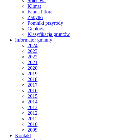
Sołectwa
Klimat
Fauna i flora
Zabytki
Pomniki przyrody
Geologia
Klasyfikacja gruntów
Informator gminny
2024
2023
2022
2021
2020
2019
2018
2017
2016
2015
2014
2013
2012
2011
2010
2009
Kontakt