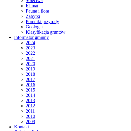
Sołectwa
Klimat
Fauna i flora
Zabytki
Pomniki przyrody
Geologia
Klasyfikacja gruntów
Informator gminny
2024
2023
2022
2021
2020
2019
2018
2017
2016
2015
2014
2013
2012
2011
2010
2009
Kontakt