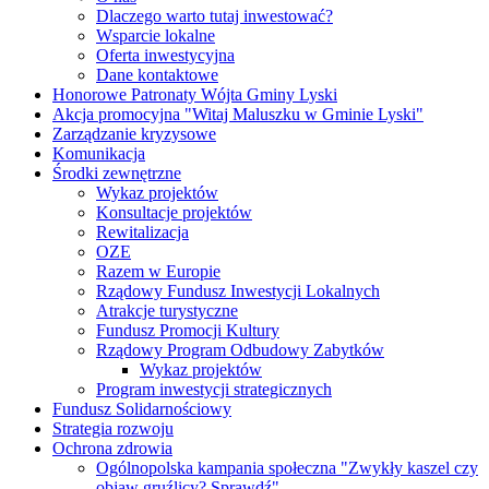
Dlaczego warto tutaj inwestować?
Wsparcie lokalne
Oferta inwestycyjna
Dane kontaktowe
Honorowe Patronaty Wójta Gminy Lyski
Akcja promocyjna "Witaj Maluszku w Gminie Lyski"
Zarządzanie kryzysowe
Komunikacja
Środki zewnętrzne
Wykaz projektów
Konsultacje projektów
Rewitalizacja
OZE
Razem w Europie
Rządowy Fundusz Inwestycji Lokalnych
Atrakcje turystyczne
Fundusz Promocji Kultury
Rządowy Program Odbudowy Zabytków
Wykaz projektów
Program inwestycji strategicznych
Fundusz Solidarnościowy
Strategia rozwoju
Ochrona zdrowia
Ogólnopolska kampania społeczna "Zwykły kaszel czy
objaw gruźlicy? Sprawdź"