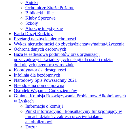
Apteki
Ochotnicze Straże Pożarne
Biblioteki i filie
Kluby Sportowe
Szkoły
Atrakcje turystyczne
Karta Dużej Rodziny
Przetargi na zbycie nieruchomości
Wykaz nieruchomości do zbycia/dzierżawy/najmu/użyczenia
Ochrona danych osobowych
Baza teleadresowa podmiotów oraz organizacji
pozarządowych świadczących usługi dla osób i rodzin
dotkniętych przemocą w rodzinie
Koordynator ds. dostępności
Infolinia dla bezdomnych
Narodowy Spis Powszechny 2021
Nieodpłatna pomoc prawna
Ośrodek Wsparcia Cudzoziemców
Gminna Komisja Rozwiązywania Problemów Alkoholowych
w Lyskach
Informacje o komisji
Punkt informacyjno - konsultacyjny funkcjonujący w
ramach działań z zakresu przeciwdziałania
alkoholizmowi
Dyżur