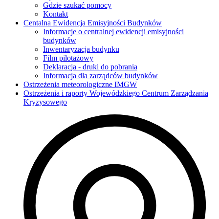
Gdzie szukać pomocy
Kontakt
Centalna Ewidencja Emisyjności Budynków
Informacje o centralnej ewidencji emisyjności
budynków
Inwentaryzacja budynku
Film pilotażowy
Deklaracja - druki do pobrania
Informacja dla zarządców budynków
Ostrzeżenia meteorologiczne IMGW
Ostrzeżenia i raporty Wojewódzkiego Centrum Zarządzania
Kryzysowego