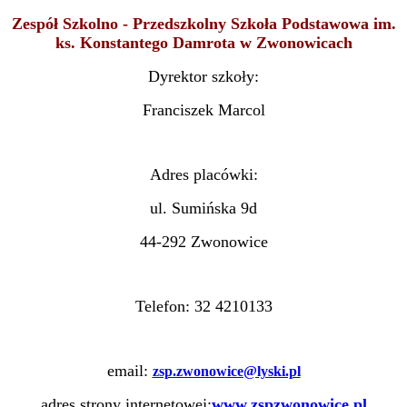
Z
esp
ół Szkolno - Przedszkolny
Szkoła Podstawowa im.
ks. Konstantego Damrota w Zwonowicach
Dyrektor szkoły:
Franciszek Marcol
Adres placówki:
ul. Sumińska 9d
44-292 Zwonowice
Telefon:
32 4210133
email
:
zsp.zwonowice@lyski.pl
adres strony internetowej:
www.zspzwonowice.pl