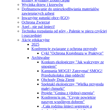
terminy wymiany źródeł ciepła
Wycinka drzew i krzewów
Dofinansowanie do unieszkodliwiania materialów
zawierających azbest
Inwazyjne gatunki obce (IGO)
Ochrona Zwierząt
Apel - nie pal śmieci!
Technika rozpalania od góry - Palenie w piecu czyściej
i oszczędniej
Akcje edukacyjne
2025
Konferencje związane z ochroną przyrody
Cykl "Ochrona Krajobrazu w Praktyce"
Archiwalne
Konkurs ekologiczny "Jak walczymy ze
smogiem"
Kampania MOGĘ! Zatrzymać SMOG!
Przedszkolaku złap oddech!
Obchody Dnia Ziemi
Spektakl ekologiczny "Wielka przygoda
małej chmurki"
Projekt "Gmina z (dobrą) energią"
Konferencja pn. "Czyste powietrze
naszym wspólnym dobrem"
„Cała rodzina śmieci segreguje a