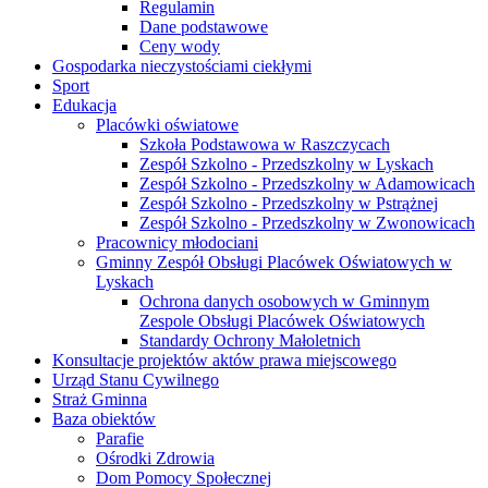
Regulamin
Dane podstawowe
Ceny wody
Gospodarka nieczystościami ciekłymi
Sport
Edukacja
Placówki oświatowe
Szkoła Podstawowa w Raszczycach
Zespół Szkolno - Przedszkolny w Lyskach
Zespół Szkolno - Przedszkolny w Adamowicach
Zespół Szkolno - Przedszkolny w Pstrążnej
Zespół Szkolno - Przedszkolny w Zwonowicach
Pracownicy młodociani
Gminny Zespół Obsługi Placówek Oświatowych w
Lyskach
Ochrona danych osobowych w Gminnym
Zespole Obsługi Placówek Oświatowych
Standardy Ochrony Małoletnich
Konsultacje projektów aktów prawa miejscowego
Urząd Stanu Cywilnego
Straż Gminna
Baza obiektów
Parafie
Ośrodki Zdrowia
Dom Pomocy Społecznej