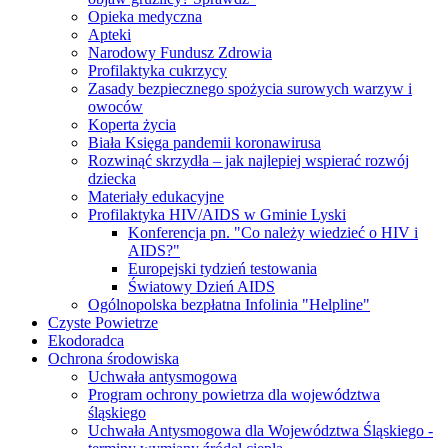
Opieka medyczna
Apteki
Narodowy Fundusz Zdrowia
Profilaktyka cukrzycy
Zasady bezpiecznego spożycia surowych warzyw i
owoców
Koperta życia
Biała Księga pandemii koronawirusa
Rozwinąć skrzydła – jak najlepiej wspierać rozwój
dziecka
Materiały edukacyjne
Profilaktyka HIV/AIDS w Gminie Lyski
Konferencja pn. "Co należy wiedzieć o HIV i
AIDS?"
Europejski tydzień testowania
Światowy Dzień AIDS
Ogólnopolska bezpłatna Infolinia "Helpline"
Czyste Powietrze
Ekodoradca
Ochrona środowiska
Uchwała antysmogowa
Program ochrony powietrza dla województwa
śląskiego
Uchwała Antysmogowa dla Województwa Śląskiego -