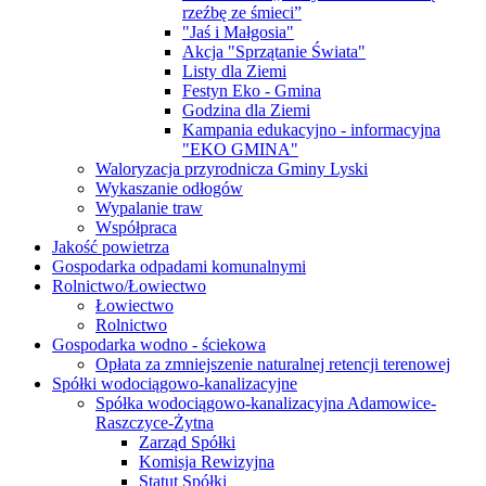
rzeźbę ze śmieci”
"Jaś i Małgosia"
Akcja "Sprzątanie Świata"
Listy dla Ziemi
Festyn Eko - Gmina
Godzina dla Ziemi
Kampania edukacyjno - informacyjna
"EKO GMINA"
Waloryzacja przyrodnicza Gminy Lyski
Wykaszanie odłogów
Wypalanie traw
Współpraca
Jakość powietrza
Gospodarka odpadami komunalnymi
Rolnictwo/Łowiectwo
Łowiectwo
Rolnictwo
Gospodarka wodno - ściekowa
Opłata za zmniejszenie naturalnej retencji terenowej
Spółki wodociągowo-kanalizacyjne
Spółka wodociągowo-kanalizacyjna Adamowice-
Raszczyce-Żytna
Zarząd Spółki
Komisja Rewizyjna
Statut Spółki