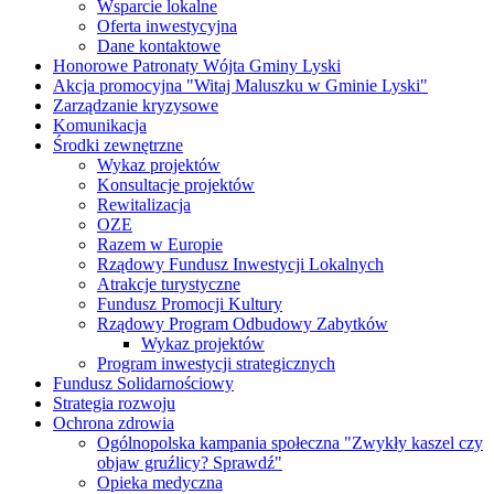
Wsparcie lokalne
Oferta inwestycyjna
Dane kontaktowe
Honorowe Patronaty Wójta Gminy Lyski
Akcja promocyjna "Witaj Maluszku w Gminie Lyski"
Zarządzanie kryzysowe
Komunikacja
Środki zewnętrzne
Wykaz projektów
Konsultacje projektów
Rewitalizacja
OZE
Razem w Europie
Rządowy Fundusz Inwestycji Lokalnych
Atrakcje turystyczne
Fundusz Promocji Kultury
Rządowy Program Odbudowy Zabytków
Wykaz projektów
Program inwestycji strategicznych
Fundusz Solidarnościowy
Strategia rozwoju
Ochrona zdrowia
Ogólnopolska kampania społeczna "Zwykły kaszel czy
objaw gruźlicy? Sprawdź"
Opieka medyczna