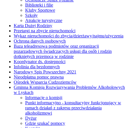
Biblioteki i filie
Kluby Sportowe
Szkoły
Atrakcje turystyczne
Karta Dużej Rodziny
Przetargi na zbycie nieruchomości
Wykaz nieruchomości do zbycia/dzierżawy/najmu/użyczenia
Ochrona danych osobowych
Baza teleadresowa podmiotów oraz organizacji
pozarządowych świadczących usługi dla osób i rodzin
dotkniętych przemocą w rodzinie
Koordynator ds. dostępności
Infolinia dla bezdomnych
Narodowy Spis Powszechny 2021
Nieodpłatna pomoc prawna
Ośrodek Wsparcia Cudzoziemców
Gminna Komisja Rozwiązywania Problemów Alkoholowych
w Lyskach
Informacje o komisji
Punkt informacyjno - konsultacyjny funkcjonujący w
ramach działań z zakresu przeciwdziałania
alkoholizmowi
Dyżur
Gdzie szukać pomocy