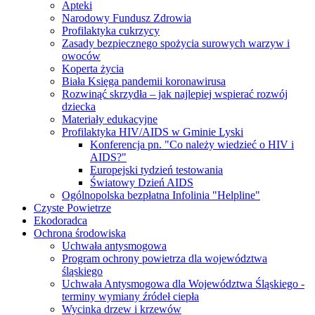
Apteki
Narodowy Fundusz Zdrowia
Profilaktyka cukrzycy
Zasady bezpiecznego spożycia surowych warzyw i
owoców
Koperta życia
Biała Księga pandemii koronawirusa
Rozwinąć skrzydła – jak najlepiej wspierać rozwój
dziecka
Materiały edukacyjne
Profilaktyka HIV/AIDS w Gminie Lyski
Konferencja pn. "Co należy wiedzieć o HIV i
AIDS?"
Europejski tydzień testowania
Światowy Dzień AIDS
Ogólnopolska bezpłatna Infolinia "Helpline"
Czyste Powietrze
Ekodoradca
Ochrona środowiska
Uchwała antysmogowa
Program ochrony powietrza dla województwa
śląskiego
Uchwała Antysmogowa dla Województwa Śląskiego -
terminy wymiany źródeł ciepła
Wycinka drzew i krzewów