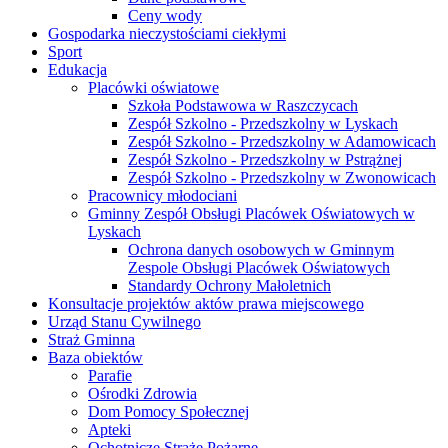
Ceny wody
Gospodarka nieczystościami ciekłymi
Sport
Edukacja
Placówki oświatowe
Szkoła Podstawowa w Raszczycach
Zespół Szkolno - Przedszkolny w Lyskach
Zespół Szkolno - Przedszkolny w Adamowicach
Zespół Szkolno - Przedszkolny w Pstrążnej
Zespół Szkolno - Przedszkolny w Zwonowicach
Pracownicy młodociani
Gminny Zespół Obsługi Placówek Oświatowych w
Lyskach
Ochrona danych osobowych w Gminnym
Zespole Obsługi Placówek Oświatowych
Standardy Ochrony Małoletnich
Konsultacje projektów aktów prawa miejscowego
Urząd Stanu Cywilnego
Straż Gminna
Baza obiektów
Parafie
Ośrodki Zdrowia
Dom Pomocy Społecznej
Apteki
Ochotnicze Straże Pożarne