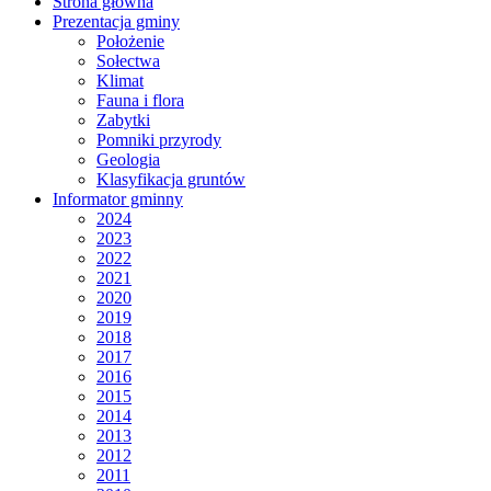
Strona główna
Prezentacja gminy
Położenie
Sołectwa
Klimat
Fauna i flora
Zabytki
Pomniki przyrody
Geologia
Klasyfikacja gruntów
Informator gminny
2024
2023
2022
2021
2020
2019
2018
2017
2016
2015
2014
2013
2012
2011