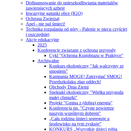
Dofinansowanie do unieszkodliwiania materialów
zawierających azbest
Inwazyjne gatunki obce (IGO)
Ochrona Zwierząt
Apel - nie pal śmieci!
Technika rozpalania od góry - Palenie w piecu czyściej
i oszczędniej
Akcje edukacyjne
2025
Konferencje związane z ochroną przyrody
Cykl "Ochrona Krajobrazu w Praktyce"
Archiwalne
Konkurs ekologiczny "Jak walczymy ze
smogiem"
Kampania MOGĘ! Zatrzymać SMOG!
Przedszkolaku złap oddech!
Obchody Dnia Ziemi
Spektakl ekologiczny "Wielka przygoda
małej chmurki"
Projekt "Gmina z (dobrą) energią"
Konferencja pn. "Czyste powietrze
naszym wspólnym dobrem"
„Cała rodzina śmieci segreguje a
środowisko na tym zyskuje”
KONKURS „Wszystkie dzieci robią