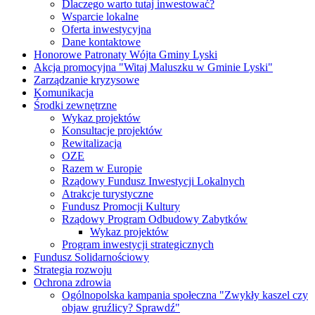
Dlaczego warto tutaj inwestować?
Wsparcie lokalne
Oferta inwestycyjna
Dane kontaktowe
Honorowe Patronaty Wójta Gminy Lyski
Akcja promocyjna "Witaj Maluszku w Gminie Lyski"
Zarządzanie kryzysowe
Komunikacja
Środki zewnętrzne
Wykaz projektów
Konsultacje projektów
Rewitalizacja
OZE
Razem w Europie
Rządowy Fundusz Inwestycji Lokalnych
Atrakcje turystyczne
Fundusz Promocji Kultury
Rządowy Program Odbudowy Zabytków
Wykaz projektów
Program inwestycji strategicznych
Fundusz Solidarnościowy
Strategia rozwoju
Ochrona zdrowia
Ogólnopolska kampania społeczna "Zwykły kaszel czy
objaw gruźlicy? Sprawdź"