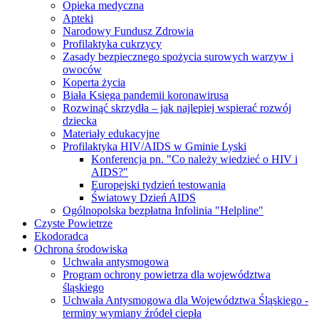
Opieka medyczna
Apteki
Narodowy Fundusz Zdrowia
Profilaktyka cukrzycy
Zasady bezpiecznego spożycia surowych warzyw i
owoców
Koperta życia
Biała Księga pandemii koronawirusa
Rozwinąć skrzydła – jak najlepiej wspierać rozwój
dziecka
Materiały edukacyjne
Profilaktyka HIV/AIDS w Gminie Lyski
Konferencja pn. "Co należy wiedzieć o HIV i
AIDS?"
Europejski tydzień testowania
Światowy Dzień AIDS
Ogólnopolska bezpłatna Infolinia "Helpline"
Czyste Powietrze
Ekodoradca
Ochrona środowiska
Uchwała antysmogowa
Program ochrony powietrza dla województwa
śląskiego
Uchwała Antysmogowa dla Województwa Śląskiego -
terminy wymiany źródeł ciepła