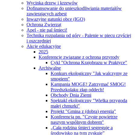
Wycinka drzew i krzewów
Dofinansowanie do unieszkodliwiania materialów
zawierających azbest
Inwazyjne gatunki obce (IGO)
Ochrona Zwierząt
Apel - nie pal śmieci!
Technika rozpalania od góry - Palenie w piecu czyściej
i oszczędniej
Akcje edukacyjne
2025
Konferencje związane z ochroną przyrody
Cykl "Ochrona Krajobrazu w Praktyce"
Archiwalne
Konkurs ekologiczny "Jak walczymy ze
smogiem"
Kampania MOGĘ! Zatrzymać SMOG!
Przedszkolaku złap oddech!
Obchody Dnia Ziemi
Spektakl ekologiczny "Wielka przygoda
małej chmurki"
Projekt "Gmina z (dobrą) energią"
Konferencja pn. "Czyste powietrze
naszym wspólnym dobrem"
„Cała rodzina śmieci segreguje a
środowisko na tym zyskuje”