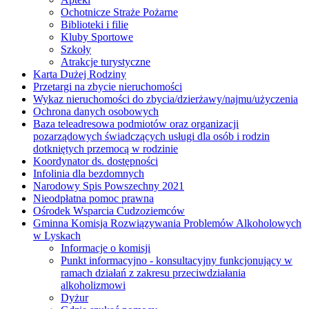
Ochotnicze Straże Pożarne
Biblioteki i filie
Kluby Sportowe
Szkoły
Atrakcje turystyczne
Karta Dużej Rodziny
Przetargi na zbycie nieruchomości
Wykaz nieruchomości do zbycia/dzierżawy/najmu/użyczenia
Ochrona danych osobowych
Baza teleadresowa podmiotów oraz organizacji
pozarządowych świadczących usługi dla osób i rodzin
dotkniętych przemocą w rodzinie
Koordynator ds. dostępności
Infolinia dla bezdomnych
Narodowy Spis Powszechny 2021
Nieodpłatna pomoc prawna
Ośrodek Wsparcia Cudzoziemców
Gminna Komisja Rozwiązywania Problemów Alkoholowych
w Lyskach
Informacje o komisji
Punkt informacyjno - konsultacyjny funkcjonujący w
ramach działań z zakresu przeciwdziałania
alkoholizmowi
Dyżur