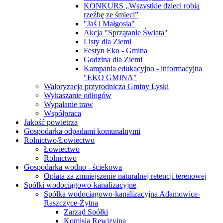
KONKURS „Wszystkie dzieci robią
rzeźbę ze śmieci”
"Jaś i Małgosia"
Akcja "Sprzątanie Świata"
Listy dla Ziemi
Festyn Eko - Gmina
Godzina dla Ziemi
Kampania edukacyjno - informacyjna
"EKO GMINA"
Waloryzacja przyrodnicza Gminy Lyski
Wykaszanie odłogów
Wypalanie traw
Współpraca
Jakość powietrza
Gospodarka odpadami komunalnymi
Rolnictwo/Łowiectwo
Łowiectwo
Rolnictwo
Gospodarka wodno - ściekowa
Opłata za zmniejszenie naturalnej retencji terenowej
Spółki wodociągowo-kanalizacyjne
Spółka wodociągowo-kanalizacyjna Adamowice-
Raszczyce-Żytna
Zarząd Spółki
Komisja Rewizyjna