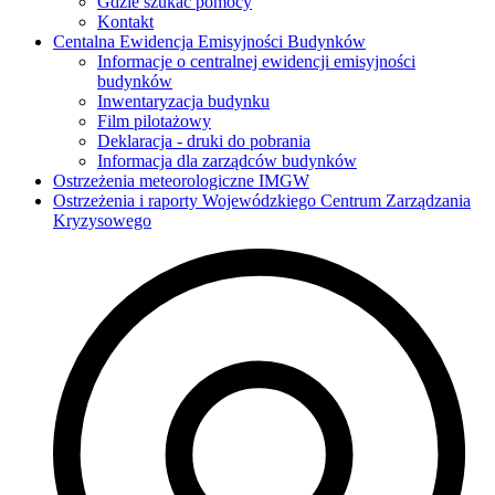
Gdzie szukać pomocy
Kontakt
Centalna Ewidencja Emisyjności Budynków
Informacje o centralnej ewidencji emisyjności
budynków
Inwentaryzacja budynku
Film pilotażowy
Deklaracja - druki do pobrania
Informacja dla zarządców budynków
Ostrzeżenia meteorologiczne IMGW
Ostrzeżenia i raporty Wojewódzkiego Centrum Zarządzania
Kryzysowego