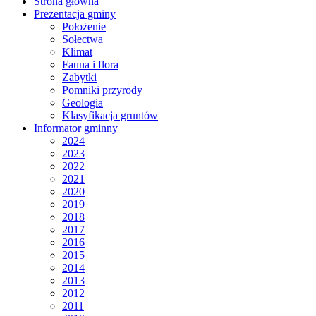
Strona główna
Prezentacja gminy
Położenie
Sołectwa
Klimat
Fauna i flora
Zabytki
Pomniki przyrody
Geologia
Klasyfikacja gruntów
Informator gminny
2024
2023
2022
2021
2020
2019
2018
2017
2016
2015
2014
2013
2012
2011