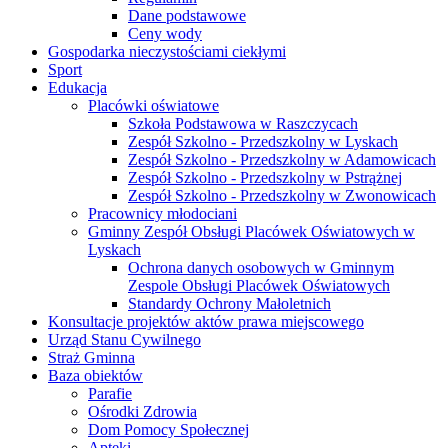
Dane podstawowe
Ceny wody
Gospodarka nieczystościami ciekłymi
Sport
Edukacja
Placówki oświatowe
Szkoła Podstawowa w Raszczycach
Zespół Szkolno - Przedszkolny w Lyskach
Zespół Szkolno - Przedszkolny w Adamowicach
Zespół Szkolno - Przedszkolny w Pstrążnej
Zespół Szkolno - Przedszkolny w Zwonowicach
Pracownicy młodociani
Gminny Zespół Obsługi Placówek Oświatowych w
Lyskach
Ochrona danych osobowych w Gminnym
Zespole Obsługi Placówek Oświatowych
Standardy Ochrony Małoletnich
Konsultacje projektów aktów prawa miejscowego
Urząd Stanu Cywilnego
Straż Gminna
Baza obiektów
Parafie
Ośrodki Zdrowia
Dom Pomocy Społecznej
Apteki