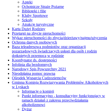
Apteki
Ochotnicze Straże Pożarne
Biblioteki i filie
Kluby Sportowe
Szkoły
Atrakcje turystyczne
Karta Dużej Rodziny
Przetargi na zbycie nieruchomości
Wykaz nieruchomości do zbycia/dzierżawy/najmu/użyczenia
Ochrona danych osobowych
Baza teleadresowa podmiotów oraz organizacji
pozarządowych świadczących usługi dla osób i rodzin
dotkniętych przemocą w rodzinie
Koordynator ds. dostępności
Infolinia dla bezdomnych
Narodowy Spis Powszechny 2021
Nieodpłatna pomoc prawna
Ośrodek Wsparcia Cudzoziemców
Gminna Komisja Rozwiązywania Problemów Alkoholowych
w Lyskach
Informacje o komisji
Punkt informacyjno - konsultacyjny funkcjonujący w
ramach działań z zakresu przeciwdziałania
alkoholizmowi
Dyżur