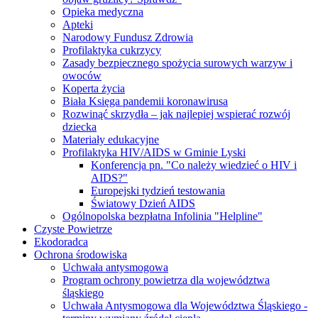
Opieka medyczna
Apteki
Narodowy Fundusz Zdrowia
Profilaktyka cukrzycy
Zasady bezpiecznego spożycia surowych warzyw i
owoców
Koperta życia
Biała Księga pandemii koronawirusa
Rozwinąć skrzydła – jak najlepiej wspierać rozwój
dziecka
Materiały edukacyjne
Profilaktyka HIV/AIDS w Gminie Lyski
Konferencja pn. "Co należy wiedzieć o HIV i
AIDS?"
Europejski tydzień testowania
Światowy Dzień AIDS
Ogólnopolska bezpłatna Infolinia "Helpline"
Czyste Powietrze
Ekodoradca
Ochrona środowiska
Uchwała antysmogowa
Program ochrony powietrza dla województwa
śląskiego
Uchwała Antysmogowa dla Województwa Śląskiego -