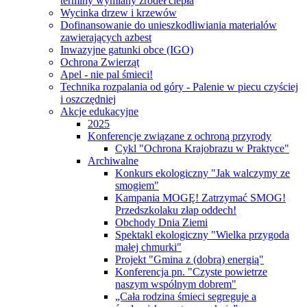
terminy wymiany źródeł ciepła
Wycinka drzew i krzewów
Dofinansowanie do unieszkodliwiania materialów
zawierających azbest
Inwazyjne gatunki obce (IGO)
Ochrona Zwierząt
Apel - nie pal śmieci!
Technika rozpalania od góry - Palenie w piecu czyściej
i oszczędniej
Akcje edukacyjne
2025
Konferencje związane z ochroną przyrody
Cykl "Ochrona Krajobrazu w Praktyce"
Archiwalne
Konkurs ekologiczny "Jak walczymy ze
smogiem"
Kampania MOGĘ! Zatrzymać SMOG!
Przedszkolaku złap oddech!
Obchody Dnia Ziemi
Spektakl ekologiczny "Wielka przygoda
małej chmurki"
Projekt "Gmina z (dobrą) energią"
Konferencja pn. "Czyste powietrze
naszym wspólnym dobrem"
„Cała rodzina śmieci segreguje a