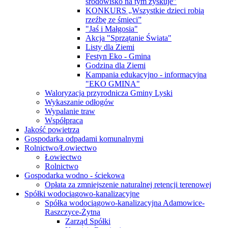
środowisko na tym zyskuje”
KONKURS „Wszystkie dzieci robią
rzeźbę ze śmieci”
"Jaś i Małgosia"
Akcja "Sprzątanie Świata"
Listy dla Ziemi
Festyn Eko - Gmina
Godzina dla Ziemi
Kampania edukacyjno - informacyjna
"EKO GMINA"
Waloryzacja przyrodnicza Gminy Lyski
Wykaszanie odłogów
Wypalanie traw
Współpraca
Jakość powietrza
Gospodarka odpadami komunalnymi
Rolnictwo/Łowiectwo
Łowiectwo
Rolnictwo
Gospodarka wodno - ściekowa
Opłata za zmniejszenie naturalnej retencji terenowej
Spółki wodociągowo-kanalizacyjne
Spółka wodociągowo-kanalizacyjna Adamowice-
Raszczyce-Żytna
Zarząd Spółki