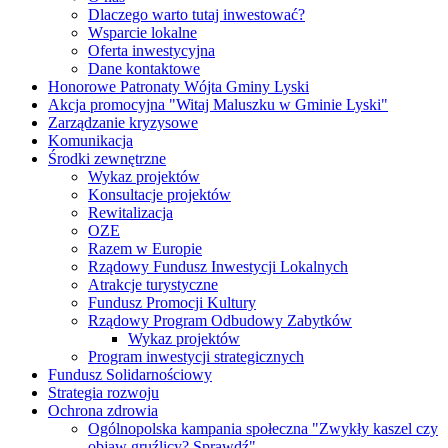
Dlaczego warto tutaj inwestować?
Wsparcie lokalne
Oferta inwestycyjna
Dane kontaktowe
Honorowe Patronaty Wójta Gminy Lyski
Akcja promocyjna "Witaj Maluszku w Gminie Lyski"
Zarządzanie kryzysowe
Komunikacja
Środki zewnętrzne
Wykaz projektów
Konsultacje projektów
Rewitalizacja
OZE
Razem w Europie
Rządowy Fundusz Inwestycji Lokalnych
Atrakcje turystyczne
Fundusz Promocji Kultury
Rządowy Program Odbudowy Zabytków
Wykaz projektów
Program inwestycji strategicznych
Fundusz Solidarnościowy
Strategia rozwoju
Ochrona zdrowia
Ogólnopolska kampania społeczna "Zwykły kaszel czy
objaw gruźlicy? Sprawdź"