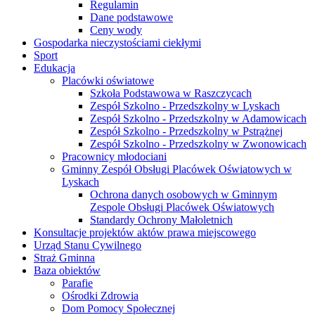
Regulamin
Dane podstawowe
Ceny wody
Gospodarka nieczystościami ciekłymi
Sport
Edukacja
Placówki oświatowe
Szkoła Podstawowa w Raszczycach
Zespół Szkolno - Przedszkolny w Lyskach
Zespół Szkolno - Przedszkolny w Adamowicach
Zespół Szkolno - Przedszkolny w Pstrążnej
Zespół Szkolno - Przedszkolny w Zwonowicach
Pracownicy młodociani
Gminny Zespół Obsługi Placówek Oświatowych w
Lyskach
Ochrona danych osobowych w Gminnym
Zespole Obsługi Placówek Oświatowych
Standardy Ochrony Małoletnich
Konsultacje projektów aktów prawa miejscowego
Urząd Stanu Cywilnego
Straż Gminna
Baza obiektów
Parafie
Ośrodki Zdrowia
Dom Pomocy Społecznej