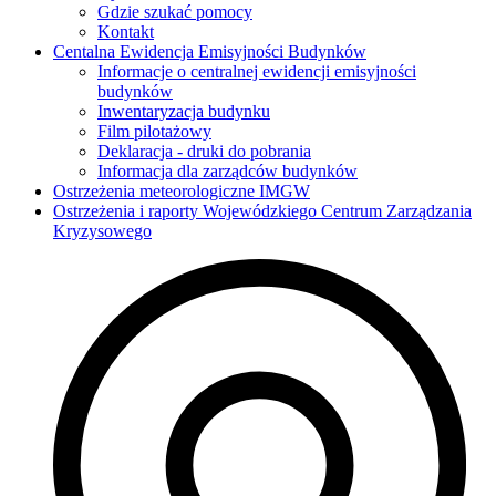
Gdzie szukać pomocy
Kontakt
Centalna Ewidencja Emisyjności Budynków
Informacje o centralnej ewidencji emisyjności
budynków
Inwentaryzacja budynku
Film pilotażowy
Deklaracja - druki do pobrania
Informacja dla zarządców budynków
Ostrzeżenia meteorologiczne IMGW
Ostrzeżenia i raporty Wojewódzkiego Centrum Zarządzania
Kryzysowego