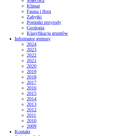
Sołectwa
Klimat
Fauna i flora
Zabytki
Pomniki przyrody
Geologia
Klasyfikacja gruntów
Informator gminny
2024
2023
2022
2021
2020
2019
2018
2017
2016
2015
2014
2013
2012
2011
2010
2009
Kontakt