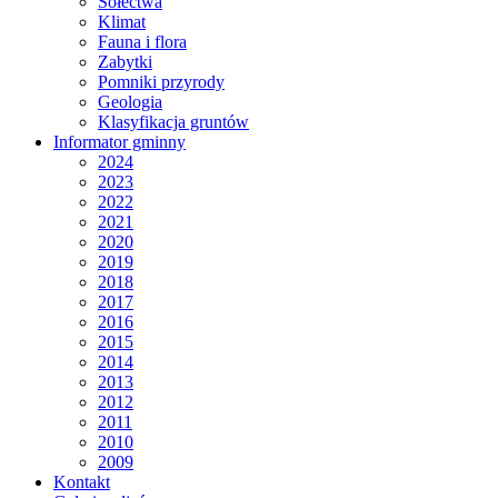
Sołectwa
Klimat
Fauna i flora
Zabytki
Pomniki przyrody
Geologia
Klasyfikacja gruntów
Informator gminny
2024
2023
2022
2021
2020
2019
2018
2017
2016
2015
2014
2013
2012
2011
2010
2009
Kontakt