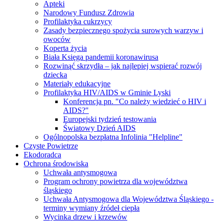
Apteki
Narodowy Fundusz Zdrowia
Profilaktyka cukrzycy
Zasady bezpiecznego spożycia surowych warzyw i
owoców
Koperta życia
Biała Księga pandemii koronawirusa
Rozwinąć skrzydła – jak najlepiej wspierać rozwój
dziecka
Materiały edukacyjne
Profilaktyka HIV/AIDS w Gminie Lyski
Konferencja pn. "Co należy wiedzieć o HIV i
AIDS?"
Europejski tydzień testowania
Światowy Dzień AIDS
Ogólnopolska bezpłatna Infolinia "Helpline"
Czyste Powietrze
Ekodoradca
Ochrona środowiska
Uchwała antysmogowa
Program ochrony powietrza dla województwa
śląskiego
Uchwała Antysmogowa dla Województwa Śląskiego -
terminy wymiany źródeł ciepła
Wycinka drzew i krzewów