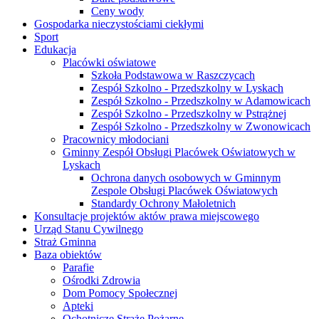
Ceny wody
Gospodarka nieczystościami ciekłymi
Sport
Edukacja
Placówki oświatowe
Szkoła Podstawowa w Raszczycach
Zespół Szkolno - Przedszkolny w Lyskach
Zespół Szkolno - Przedszkolny w Adamowicach
Zespół Szkolno - Przedszkolny w Pstrążnej
Zespół Szkolno - Przedszkolny w Zwonowicach
Pracownicy młodociani
Gminny Zespół Obsługi Placówek Oświatowych w
Lyskach
Ochrona danych osobowych w Gminnym
Zespole Obsługi Placówek Oświatowych
Standardy Ochrony Małoletnich
Konsultacje projektów aktów prawa miejscowego
Urząd Stanu Cywilnego
Straż Gminna
Baza obiektów
Parafie
Ośrodki Zdrowia
Dom Pomocy Społecznej
Apteki
Ochotnicze Straże Pożarne