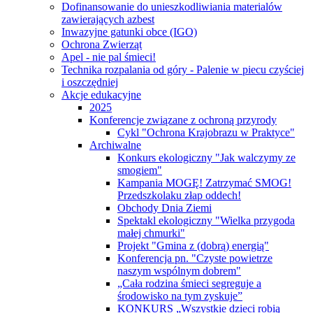
Dofinansowanie do unieszkodliwiania materialów
zawierających azbest
Inwazyjne gatunki obce (IGO)
Ochrona Zwierząt
Apel - nie pal śmieci!
Technika rozpalania od góry - Palenie w piecu czyściej
i oszczędniej
Akcje edukacyjne
2025
Konferencje związane z ochroną przyrody
Cykl "Ochrona Krajobrazu w Praktyce"
Archiwalne
Konkurs ekologiczny "Jak walczymy ze
smogiem"
Kampania MOGĘ! Zatrzymać SMOG!
Przedszkolaku złap oddech!
Obchody Dnia Ziemi
Spektakl ekologiczny "Wielka przygoda
małej chmurki"
Projekt "Gmina z (dobrą) energią"
Konferencja pn. "Czyste powietrze
naszym wspólnym dobrem"
„Cała rodzina śmieci segreguje a
środowisko na tym zyskuje”
KONKURS „Wszystkie dzieci robią