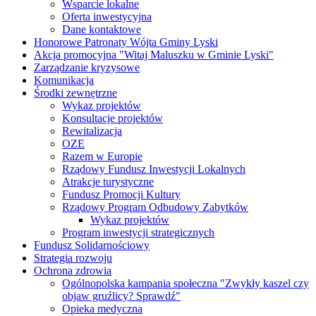
Wsparcie lokalne
Oferta inwestycyjna
Dane kontaktowe
Honorowe Patronaty Wójta Gminy Lyski
Akcja promocyjna "Witaj Maluszku w Gminie Lyski"
Zarządzanie kryzysowe
Komunikacja
Środki zewnętrzne
Wykaz projektów
Konsultacje projektów
Rewitalizacja
OZE
Razem w Europie
Rządowy Fundusz Inwestycji Lokalnych
Atrakcje turystyczne
Fundusz Promocji Kultury
Rządowy Program Odbudowy Zabytków
Wykaz projektów
Program inwestycji strategicznych
Fundusz Solidarnościowy
Strategia rozwoju
Ochrona zdrowia
Ogólnopolska kampania społeczna "Zwykły kaszel czy
objaw gruźlicy? Sprawdź"
Opieka medyczna