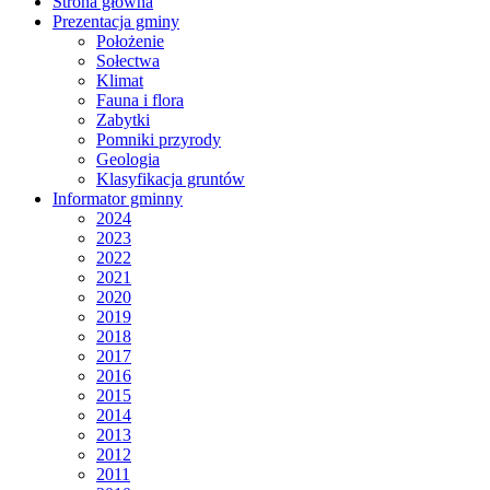
Strona główna
Prezentacja gminy
Położenie
Sołectwa
Klimat
Fauna i flora
Zabytki
Pomniki przyrody
Geologia
Klasyfikacja gruntów
Informator gminny
2024
2023
2022
2021
2020
2019
2018
2017
2016
2015
2014
2013
2012
2011