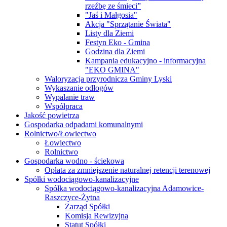
rzeźbę ze śmieci”
"Jaś i Małgosia"
Akcja "Sprzątanie Świata"
Listy dla Ziemi
Festyn Eko - Gmina
Godzina dla Ziemi
Kampania edukacyjno - informacyjna
"EKO GMINA"
Waloryzacja przyrodnicza Gminy Lyski
Wykaszanie odłogów
Wypalanie traw
Współpraca
Jakość powietrza
Gospodarka odpadami komunalnymi
Rolnictwo/Łowiectwo
Łowiectwo
Rolnictwo
Gospodarka wodno - ściekowa
Opłata za zmniejszenie naturalnej retencji terenowej
Spółki wodociągowo-kanalizacyjne
Spółka wodociągowo-kanalizacyjna Adamowice-
Raszczyce-Żytna
Zarząd Spółki
Komisja Rewizyjna
Statut Spółki