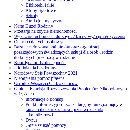
Biblioteki i filie
Kluby Sportowe
Szkoły
Atrakcje turystyczne
Karta Dużej Rodziny
Przetargi na zbycie nieruchomości
Wykaz nieruchomości do zbycia/dzierżawy/najmu/użyczenia
Ochrona danych osobowych
Baza teleadresowa podmiotów oraz organizacji
pozarządowych świadczących usługi dla osób i rodzin
dotkniętych przemocą w rodzinie
Koordynator ds. dostępności
Infolinia dla bezdomnych
Narodowy Spis Powszechny 2021
Nieodpłatna pomoc prawna
Ośrodek Wsparcia Cudzoziemców
Gminna Komisja Rozwiązywania Problemów Alkoholowych
w Lyskach
Informacje o komisji
Punkt informacyjno - konsultacyjny funkcjonujący w
ramach działań z zakresu przeciwdziałania
alkoholizmowi
Dyżur
Gdzie szukać pomocy