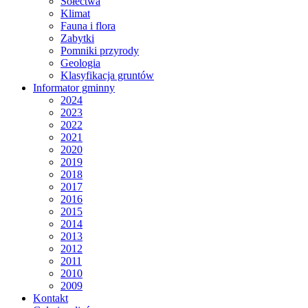
Sołectwa
Klimat
Fauna i flora
Zabytki
Pomniki przyrody
Geologia
Klasyfikacja gruntów
Informator gminny
2024
2023
2022
2021
2020
2019
2018
2017
2016
2015
2014
2013
2012
2011
2010
2009
Kontakt