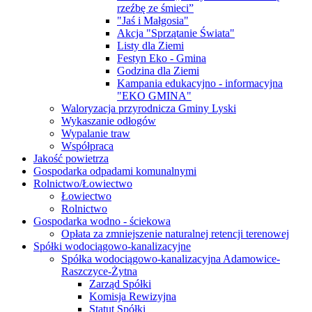
rzeźbę ze śmieci”
"Jaś i Małgosia"
Akcja "Sprzątanie Świata"
Listy dla Ziemi
Festyn Eko - Gmina
Godzina dla Ziemi
Kampania edukacyjno - informacyjna
"EKO GMINA"
Waloryzacja przyrodnicza Gminy Lyski
Wykaszanie odłogów
Wypalanie traw
Współpraca
Jakość powietrza
Gospodarka odpadami komunalnymi
Rolnictwo/Łowiectwo
Łowiectwo
Rolnictwo
Gospodarka wodno - ściekowa
Opłata za zmniejszenie naturalnej retencji terenowej
Spółki wodociągowo-kanalizacyjne
Spółka wodociągowo-kanalizacyjna Adamowice-
Raszczyce-Żytna
Zarząd Spółki
Komisja Rewizyjna
Statut Spółki