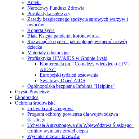
Apteki
Narodowy Fundusz Zdrowia
Profilaktyka cukrzycy
Zasady bezpiecznego spożycia surowych warzyw i
owoców
Koperta życia
Biała Księga pandemii koronawirusa
Rozwinąć skrzydła – jak najlepiej wspierać rozwój
dziecka
Materiały edukacyjne
Profilaktyka HIV/AIDS w Gminie Lyski
Konferencja pn. "Co należy wiedzieć o HIV i
AIDS?"
Europejski tydzień testowania
Światowy Dzień AIDS
Ogólnopolska bezpłatna Infolinia "Helpline"
Czyste Powietrze
Ekodoradca
Ochrona środowiska
Uchwała antysmogowa
Program ochrony powietrza dla województwa
śląskiego
Uchwała Antysmogowa dla Województwa Śląskiego -
terminy wymiany źródeł ciepła
Wycinka drzew i krzewów