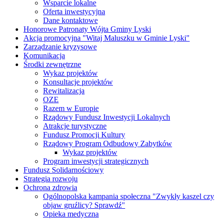
Wsparcie lokalne
Oferta inwestycyjna
Dane kontaktowe
Honorowe Patronaty Wójta Gminy Lyski
Akcja promocyjna "Witaj Maluszku w Gminie Lyski"
Zarządzanie kryzysowe
Komunikacja
Środki zewnętrzne
Wykaz projektów
Konsultacje projektów
Rewitalizacja
OZE
Razem w Europie
Rządowy Fundusz Inwestycji Lokalnych
Atrakcje turystyczne
Fundusz Promocji Kultury
Rządowy Program Odbudowy Zabytków
Wykaz projektów
Program inwestycji strategicznych
Fundusz Solidarnościowy
Strategia rozwoju
Ochrona zdrowia
Ogólnopolska kampania społeczna "Zwykły kaszel czy
objaw gruźlicy? Sprawdź"
Opieka medyczna