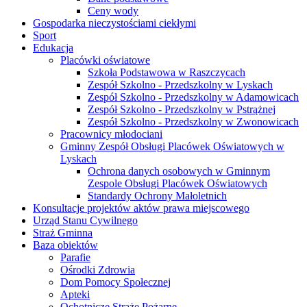
Ceny wody
Gospodarka nieczystościami ciekłymi
Sport
Edukacja
Placówki oświatowe
Szkoła Podstawowa w Raszczycach
Zespół Szkolno - Przedszkolny w Lyskach
Zespół Szkolno - Przedszkolny w Adamowicach
Zespół Szkolno - Przedszkolny w Pstrążnej
Zespół Szkolno - Przedszkolny w Zwonowicach
Pracownicy młodociani
Gminny Zespół Obsługi Placówek Oświatowych w
Lyskach
Ochrona danych osobowych w Gminnym
Zespole Obsługi Placówek Oświatowych
Standardy Ochrony Małoletnich
Konsultacje projektów aktów prawa miejscowego
Urząd Stanu Cywilnego
Straż Gminna
Baza obiektów
Parafie
Ośrodki Zdrowia
Dom Pomocy Społecznej
Apteki
Ochotnicze Straże Pożarne