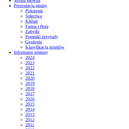
Strona główna
Prezentacja gminy
Położenie
Sołectwa
Klimat
Fauna i flora
Zabytki
Pomniki przyrody
Geologia
Klasyfikacja gruntów
Informator gminny
2024
2023
2022
2021
2020
2019
2018
2017
2016
2015
2014
2013
2012
2011