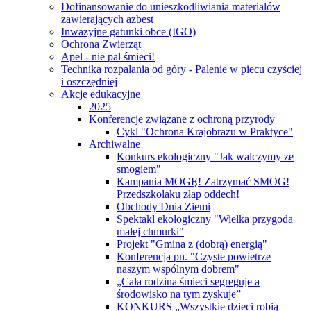
Dofinansowanie do unieszkodliwiania materialów
zawierających azbest
Inwazyjne gatunki obce (IGO)
Ochrona Zwierząt
Apel - nie pal śmieci!
Technika rozpalania od góry - Palenie w piecu czyściej
i oszczędniej
Akcje edukacyjne
2025
Konferencje związane z ochroną przyrody
Cykl "Ochrona Krajobrazu w Praktyce"
Archiwalne
Konkurs ekologiczny "Jak walczymy ze
smogiem"
Kampania MOGĘ! Zatrzymać SMOG!
Przedszkolaku złap oddech!
Obchody Dnia Ziemi
Spektakl ekologiczny "Wielka przygoda
małej chmurki"
Projekt "Gmina z (dobrą) energią"
Konferencja pn. "Czyste powietrze
naszym wspólnym dobrem"
„Cała rodzina śmieci segreguje a
środowisko na tym zyskuje”
KONKURS „Wszystkie dzieci robią