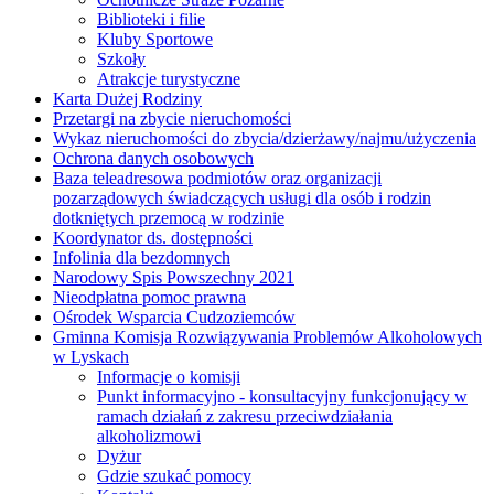
Biblioteki i filie
Kluby Sportowe
Szkoły
Atrakcje turystyczne
Karta Dużej Rodziny
Przetargi na zbycie nieruchomości
Wykaz nieruchomości do zbycia/dzierżawy/najmu/użyczenia
Ochrona danych osobowych
Baza teleadresowa podmiotów oraz organizacji
pozarządowych świadczących usługi dla osób i rodzin
dotkniętych przemocą w rodzinie
Koordynator ds. dostępności
Infolinia dla bezdomnych
Narodowy Spis Powszechny 2021
Nieodpłatna pomoc prawna
Ośrodek Wsparcia Cudzoziemców
Gminna Komisja Rozwiązywania Problemów Alkoholowych
w Lyskach
Informacje o komisji
Punkt informacyjno - konsultacyjny funkcjonujący w
ramach działań z zakresu przeciwdziałania
alkoholizmowi
Dyżur
Gdzie szukać pomocy