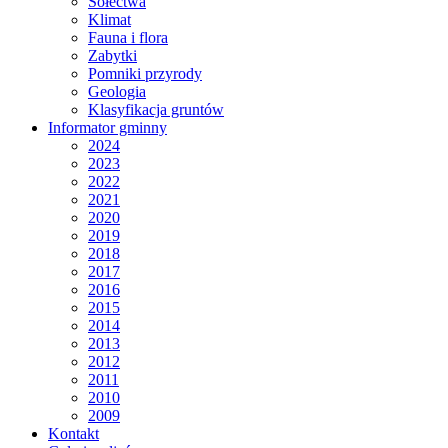
Sołectwa
Klimat
Fauna i flora
Zabytki
Pomniki przyrody
Geologia
Klasyfikacja gruntów
Informator gminny
2024
2023
2022
2021
2020
2019
2018
2017
2016
2015
2014
2013
2012
2011
2010
2009
Kontakt