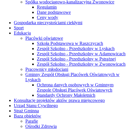
Spółka wodociągowo-kanalizacyjna Zwonowice
Regulamin
Dane podstawowe
Ceny wody
Gospodarka nieczystościami ciekłymi
Sport
Edukacja
Placówki oświatowe
Szkoła Podstawowa w Raszczycach
Zespół Szkolno - Przedszkolny w Lyskach
Zespół Szkolno - Przedszkolny w Adamowicach
Zespół Szkolno - Przedszkolny w Pstrążnej
Zespół Szkolno - Przedszkolny w Zwonowicach
Pracownicy młodociani
Gminny Zespół Obsługi Placówek Oświatowych w
Lyskach
Ochrona danych osobowych w Gminnym
Zespole Obsługi Placówek Oświatowych
Standardy Ochrony Małoletnich
Konsultacje projektów aktów prawa miejscowego
Urząd Stanu Cywilnego
Straż Gminna
Baza obiektów
Parafie
Ośrodki Zdrowia