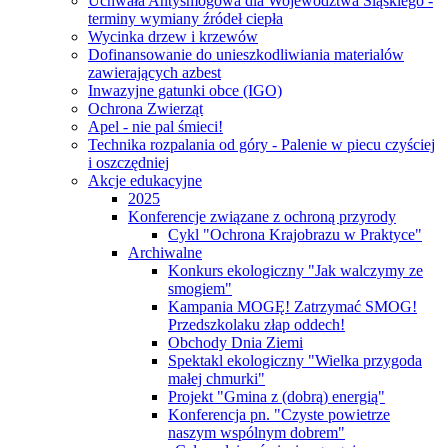
Uchwała Antysmogowa dla Województwa Śląskiego -
terminy wymiany źródeł ciepła
Wycinka drzew i krzewów
Dofinansowanie do unieszkodliwiania materialów
zawierających azbest
Inwazyjne gatunki obce (IGO)
Ochrona Zwierząt
Apel - nie pal śmieci!
Technika rozpalania od góry - Palenie w piecu czyściej
i oszczędniej
Akcje edukacyjne
2025
Konferencje związane z ochroną przyrody
Cykl "Ochrona Krajobrazu w Praktyce"
Archiwalne
Konkurs ekologiczny "Jak walczymy ze
smogiem"
Kampania MOGĘ! Zatrzymać SMOG!
Przedszkolaku złap oddech!
Obchody Dnia Ziemi
Spektakl ekologiczny "Wielka przygoda
małej chmurki"
Projekt "Gmina z (dobrą) energią"
Konferencja pn. "Czyste powietrze
naszym wspólnym dobrem"