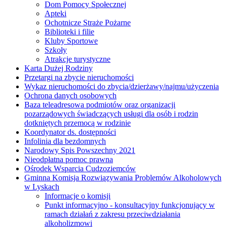
Dom Pomocy Społecznej
Apteki
Ochotnicze Straże Pożarne
Biblioteki i filie
Kluby Sportowe
Szkoły
Atrakcje turystyczne
Karta Dużej Rodziny
Przetargi na zbycie nieruchomości
Wykaz nieruchomości do zbycia/dzierżawy/najmu/użyczenia
Ochrona danych osobowych
Baza teleadresowa podmiotów oraz organizacji
pozarządowych świadczących usługi dla osób i rodzin
dotkniętych przemocą w rodzinie
Koordynator ds. dostępności
Infolinia dla bezdomnych
Narodowy Spis Powszechny 2021
Nieodpłatna pomoc prawna
Ośrodek Wsparcia Cudzoziemców
Gminna Komisja Rozwiązywania Problemów Alkoholowych
w Lyskach
Informacje o komisji
Punkt informacyjno - konsultacyjny funkcjonujący w
ramach działań z zakresu przeciwdziałania
alkoholizmowi