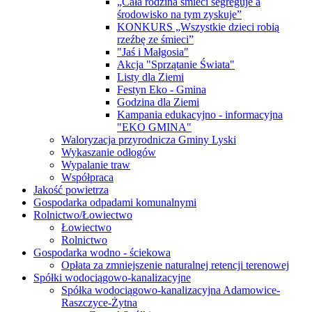
„Cała rodzina śmieci segreguje a
środowisko na tym zyskuje”
KONKURS „Wszystkie dzieci robią
rzeźbę ze śmieci”
"Jaś i Małgosia"
Akcja "Sprzątanie Świata"
Listy dla Ziemi
Festyn Eko - Gmina
Godzina dla Ziemi
Kampania edukacyjno - informacyjna
"EKO GMINA"
Waloryzacja przyrodnicza Gminy Lyski
Wykaszanie odłogów
Wypalanie traw
Współpraca
Jakość powietrza
Gospodarka odpadami komunalnymi
Rolnictwo/Łowiectwo
Łowiectwo
Rolnictwo
Gospodarka wodno - ściekowa
Opłata za zmniejszenie naturalnej retencji terenowej
Spółki wodociągowo-kanalizacyjne
Spółka wodociągowo-kanalizacyjna Adamowice-
Raszczyce-Żytna