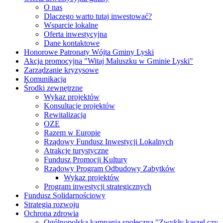
O nas
Dlaczego warto tutaj inwestować?
Wsparcie lokalne
Oferta inwestycyjna
Dane kontaktowe
Honorowe Patronaty Wójta Gminy Lyski
Akcja promocyjna "Witaj Maluszku w Gminie Lyski"
Zarządzanie kryzysowe
Komunikacja
Środki zewnętrzne
Wykaz projektów
Konsultacje projektów
Rewitalizacja
OZE
Razem w Europie
Rządowy Fundusz Inwestycji Lokalnych
Atrakcje turystyczne
Fundusz Promocji Kultury
Rządowy Program Odbudowy Zabytków
Wykaz projektów
Program inwestycji strategicznych
Fundusz Solidarnościowy
Strategia rozwoju
Ochrona zdrowia
Ogólnopolska kampania społeczna "Zwykły kaszel czy