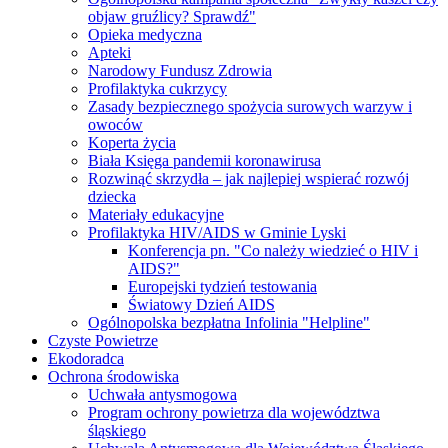
objaw gruźlicy? Sprawdź"
Opieka medyczna
Apteki
Narodowy Fundusz Zdrowia
Profilaktyka cukrzycy
Zasady bezpiecznego spożycia surowych warzyw i
owoców
Koperta życia
Biała Księga pandemii koronawirusa
Rozwinąć skrzydła – jak najlepiej wspierać rozwój
dziecka
Materiały edukacyjne
Profilaktyka HIV/AIDS w Gminie Lyski
Konferencja pn. "Co należy wiedzieć o HIV i
AIDS?"
Europejski tydzień testowania
Światowy Dzień AIDS
Ogólnopolska bezpłatna Infolinia "Helpline"
Czyste Powietrze
Ekodoradca
Ochrona środowiska
Uchwała antysmogowa
Program ochrony powietrza dla województwa
śląskiego