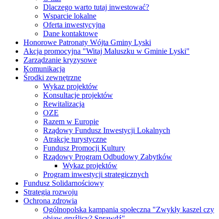
Dlaczego warto tutaj inwestować?
Wsparcie lokalne
Oferta inwestycyjna
Dane kontaktowe
Honorowe Patronaty Wójta Gminy Lyski
Akcja promocyjna "Witaj Maluszku w Gminie Lyski"
Zarządzanie kryzysowe
Komunikacja
Środki zewnętrzne
Wykaz projektów
Konsultacje projektów
Rewitalizacja
OZE
Razem w Europie
Rządowy Fundusz Inwestycji Lokalnych
Atrakcje turystyczne
Fundusz Promocji Kultury
Rządowy Program Odbudowy Zabytków
Wykaz projektów
Program inwestycji strategicznych
Fundusz Solidarnościowy
Strategia rozwoju
Ochrona zdrowia
Ogólnopolska kampania społeczna "Zwykły kaszel czy
objaw gruźlicy? Sprawdź"