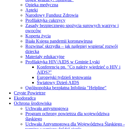
Opieka medyczna
Apteki
Narodowy Fundusz Zdrowia
Profilaktyka cukrzycy
Zasady bezpiecznego spożycia surowych warzyw i
owoców
Koperta życia
Biała Księga pandemii koronawirusa
Rozwinąć skrzydła – jak najlepiej wspierać rozwój
dziecka
Materiały edukacyjne
Profilaktyka HIV/AIDS w Gminie Lyski
Konferencja pn. "Co należy wiedzieć o HIV i
AIDS?"
Europejski tydzień testowania
Światowy Dzień AIDS
Ogólnopolska bezpłatna Infolinia "Helpline"
Czyste Powietrze
Ekodoradca
Ochrona środowiska
Uchwała antysmogowa
Program ochrony powietrza dla województwa
śląskiego
Uchwała Antysmogowa dla Województwa Śląskiego -