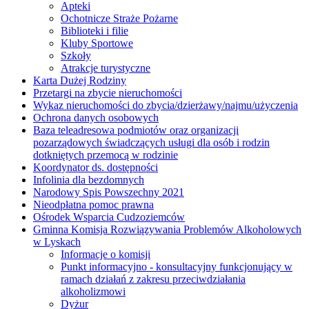
Apteki
Ochotnicze Straże Pożarne
Biblioteki i filie
Kluby Sportowe
Szkoły
Atrakcje turystyczne
Karta Dużej Rodziny
Przetargi na zbycie nieruchomości
Wykaz nieruchomości do zbycia/dzierżawy/najmu/użyczenia
Ochrona danych osobowych
Baza teleadresowa podmiotów oraz organizacji
pozarządowych świadczących usługi dla osób i rodzin
dotkniętych przemocą w rodzinie
Koordynator ds. dostępności
Infolinia dla bezdomnych
Narodowy Spis Powszechny 2021
Nieodpłatna pomoc prawna
Ośrodek Wsparcia Cudzoziemców
Gminna Komisja Rozwiązywania Problemów Alkoholowych
w Lyskach
Informacje o komisji
Punkt informacyjno - konsultacyjny funkcjonujący w
ramach działań z zakresu przeciwdziałania
alkoholizmowi
Dyżur