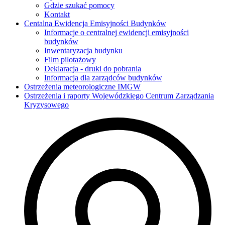
Gdzie szukać pomocy
Kontakt
Centalna Ewidencja Emisyjności Budynków
Informacje o centralnej ewidencji emisyjności
budynków
Inwentaryzacja budynku
Film pilotażowy
Deklaracja - druki do pobrania
Informacja dla zarządców budynków
Ostrzeżenia meteorologiczne IMGW
Ostrzeżenia i raporty Wojewódzkiego Centrum Zarządzania
Kryzysowego