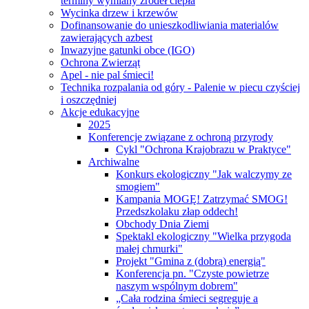
terminy wymiany źródeł ciepła
Wycinka drzew i krzewów
Dofinansowanie do unieszkodliwiania materialów
zawierających azbest
Inwazyjne gatunki obce (IGO)
Ochrona Zwierząt
Apel - nie pal śmieci!
Technika rozpalania od góry - Palenie w piecu czyściej
i oszczędniej
Akcje edukacyjne
2025
Konferencje związane z ochroną przyrody
Cykl "Ochrona Krajobrazu w Praktyce"
Archiwalne
Konkurs ekologiczny "Jak walczymy ze
smogiem"
Kampania MOGĘ! Zatrzymać SMOG!
Przedszkolaku złap oddech!
Obchody Dnia Ziemi
Spektakl ekologiczny "Wielka przygoda
małej chmurki"
Projekt "Gmina z (dobrą) energią"
Konferencja pn. "Czyste powietrze
naszym wspólnym dobrem"
„Cała rodzina śmieci segreguje a