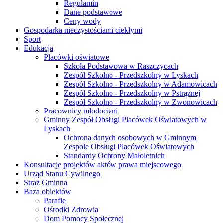
Regulamin
Dane podstawowe
Ceny wody
Gospodarka nieczystościami ciekłymi
Sport
Edukacja
Placówki oświatowe
Szkoła Podstawowa w Raszczycach
Zespół Szkolno - Przedszkolny w Lyskach
Zespół Szkolno - Przedszkolny w Adamowicach
Zespół Szkolno - Przedszkolny w Pstrążnej
Zespół Szkolno - Przedszkolny w Zwonowicach
Pracownicy młodociani
Gminny Zespół Obsługi Placówek Oświatowych w
Lyskach
Ochrona danych osobowych w Gminnym
Zespole Obsługi Placówek Oświatowych
Standardy Ochrony Małoletnich
Konsultacje projektów aktów prawa miejscowego
Urząd Stanu Cywilnego
Straż Gminna
Baza obiektów
Parafie
Ośrodki Zdrowia
Dom Pomocy Społecznej