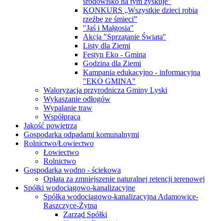
środowisko na tym zyskuje”
KONKURS „Wszystkie dzieci robią
rzeźbę ze śmieci”
"Jaś i Małgosia"
Akcja "Sprzątanie Świata"
Listy dla Ziemi
Festyn Eko - Gmina
Godzina dla Ziemi
Kampania edukacyjno - informacyjna
"EKO GMINA"
Waloryzacja przyrodnicza Gminy Lyski
Wykaszanie odłogów
Wypalanie traw
Współpraca
Jakość powietrza
Gospodarka odpadami komunalnymi
Rolnictwo/Łowiectwo
Łowiectwo
Rolnictwo
Gospodarka wodno - ściekowa
Opłata za zmniejszenie naturalnej retencji terenowej
Spółki wodociągowo-kanalizacyjne
Spółka wodociągowo-kanalizacyjna Adamowice-
Raszczyce-Żytna
Zarząd Spółki