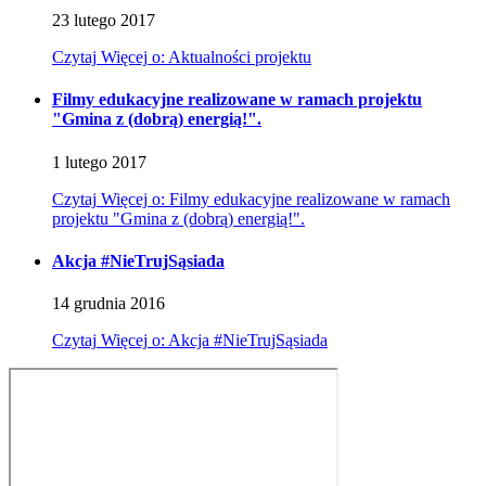
23
lutego
2017
Czytaj
Więcej
o: Aktualności projektu
Filmy edukacyjne realizowane w ramach projektu
"Gmina z (dobrą) energią!".
1
lutego
2017
Czytaj
Więcej
o: Filmy edukacyjne realizowane w ramach
projektu "Gmina z (dobrą) energią!".
Akcja #NieTrujSąsiada
14
grudnia
2016
Czytaj
Więcej
o: Akcja #NieTrujSąsiada